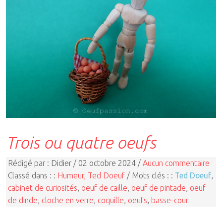
Trois ou quatre oeufs
Rédigé par : Didier / 02 octobre 2024 /
Aucun commentaire
Classé dans : :
Humeur, Ted Doeuf
/ Mots clés : :
Ted Doeuf
,
cabinet de curiosités
,
oeuf de caille
,
oeuf de pintade
,
oeuf
de dinde
,
cloche en verre
,
coquille
,
oeufs
,
basse-cour