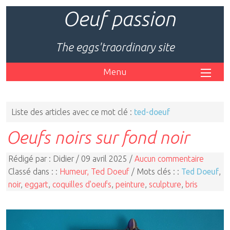
Oeuf passion
The eggs'traordinary site
Menu
Liste des articles avec ce mot clé :
ted-doeuf
Oeufs noirs sur fond noir
Rédigé par : Didier / 09 avril 2025 /
Aucun commentaire
Classé dans : :
Humeur, Ted Doeuf
/ Mots clés : :
Ted Doeuf
,
noir
,
eggart
,
coquilles d'oeufs
,
peinture
,
sculpture
,
bris