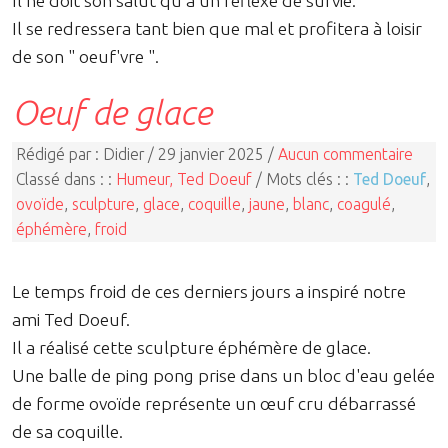
Il ne doit son salut qu'à un réflexe de survie.
Il se redressera tant bien que mal et profitera à loisir
de son " oeuf'vre ".
Oeuf de glace
Rédigé par : Didier / 29 janvier 2025 /
Aucun commentaire
Classé dans : :
Humeur, Ted Doeuf
/ Mots clés : :
Ted Doeuf
,
ovoïde
,
sculpture
,
glace
,
coquille
,
jaune
,
blanc
,
coagulé
,
éphémère
,
froid
Le temps froid de ces derniers jours a inspiré notre
ami Ted Doeuf.
Il a réalisé cette sculpture éphémère de glace.
Une balle de ping pong prise dans un bloc d'eau gelée
de forme ovoïde représente un œuf cru débarrassé
de sa coquille.