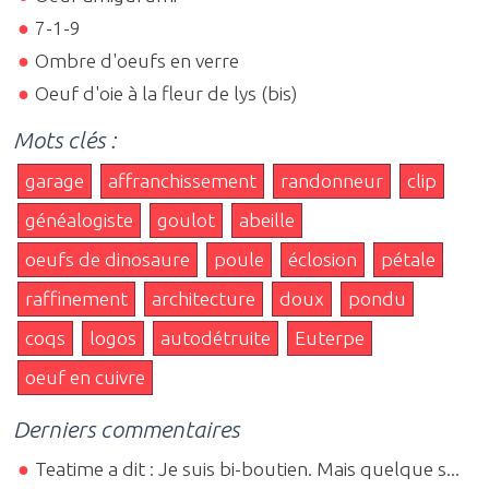
7-1-9
Ombre d'oeufs en verre
Oeuf d'oie à la fleur de lys (bis)
Mots clés :
garage
affranchissement
randonneur
clip
généalogiste
goulot
abeille
oeufs de dinosaure
poule
éclosion
pétale
raffinement
architecture
doux
pondu
coqs
logos
autodétruite
Euterpe
oeuf en cuivre
Derniers commentaires
Teatime a dit : Je suis bi-boutien. Mais quelque s...