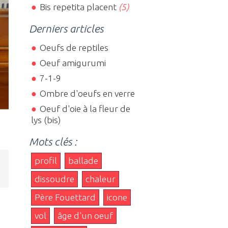
Bis repetita placent
(5)
Derniers articles
Oeufs de reptiles
Oeuf amigurumi
7-1-9
Ombre d'oeufs en verre
Oeuf d'oie à la fleur de
lys (bis)
Mots clés :
profil
ballade
e
dissoudre
chaleur
Père Fouettard
icone
vol
âge d'un oeuf