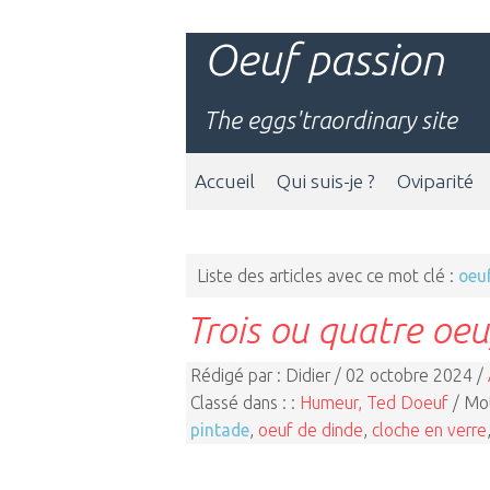
Oeuf passion
The eggs'traordinary site
Accueil
Qui suis-je ?
Oviparité
Liste des articles avec ce mot clé :
oeu
Trois ou quatre oeu
Rédigé par : Didier / 02 octobre 2024 /
Classé dans : :
Humeur, Ted Doeuf
/ Mot
pintade
,
oeuf de dinde
,
cloche en verre