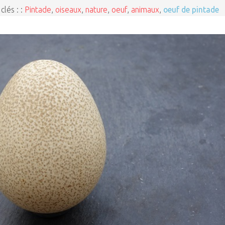
clés : :
Pintade
,
oiseaux
,
nature
,
oeuf
,
animaux
,
oeuf de pintade