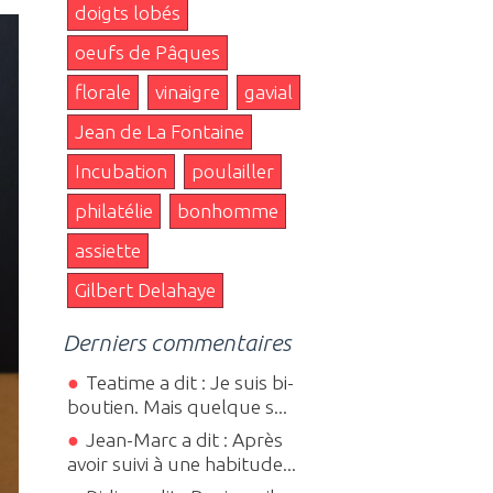
doigts lobés
oeufs de Pâques
florale
vinaigre
gavial
Jean de La Fontaine
Incubation
poulailler
philatélie
bonhomme
assiette
Gilbert Delahaye
Derniers commentaires
Teatime a dit : Je suis bi-
boutien. Mais quelque s...
Jean-Marc a dit : Après
avoir suivi à une habitude...