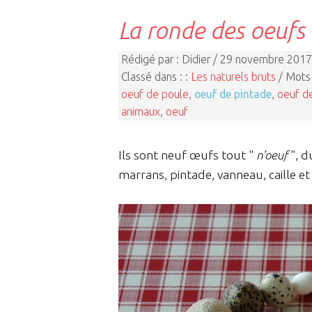
La ronde des oeufs
Rédigé par : Didier / 29 novembre 2017
Classé dans : :
Les naturels bruts
/ Mots 
oeuf de poule
,
oeuf de pintade
,
oeuf d
animaux
,
oeuf
Ils sont neuf œufs tout "
n'oeuf
", d
marrans, pintade, vanneau, caille e