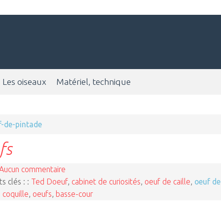
Les oiseaux
Matériel, technique
f-de-pintade
fs
Aucun commentaire
s clés : :
Ted Doeuf
,
cabinet de curiosités
,
oeuf de caille
,
oeuf de
,
coquille
,
oeufs
,
basse-cour