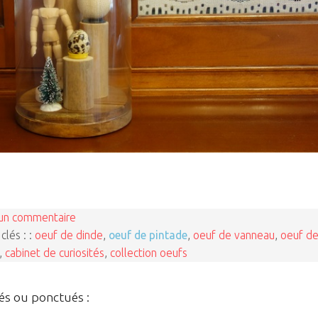
un commentaire
clés : :
oeuf de dinde
,
oeuf de pintade
,
oeuf de vanneau
,
oeuf d
,
cabinet de curiosités
,
collection oeufs
és ou ponctués :