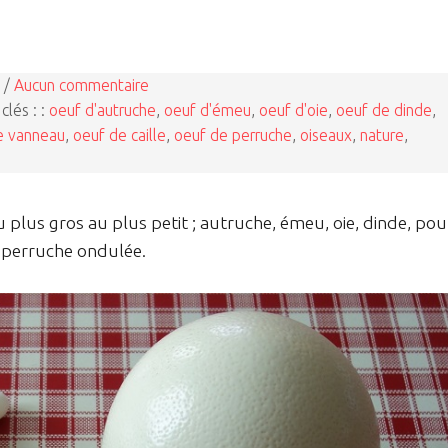
 /
Aucun commentaire
clés : :
oeuf d'autruche
,
oeuf d'émeu
,
oeuf d'oie
,
oeuf de dinde
,
e vanneau
,
oeuf de caille
,
oeuf de perruche
,
oiseaux
,
nature
,
u plus gros au plus petit ; autruche, émeu, oie, dinde, pou
t perruche ondulée.