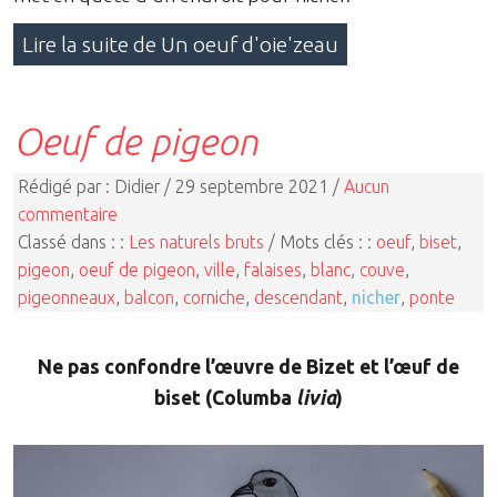
Lire la suite de Un oeuf d'oie'zeau
Oeuf de pigeon
Rédigé par : Didier / 29 septembre 2021 /
Aucun
commentaire
Classé dans : :
Les naturels bruts
/ Mots clés : :
oeuf
,
biset
,
pigeon
,
oeuf de pigeon
,
ville
,
falaises
,
blanc
,
couve
,
pigeonneaux
,
balcon
,
corniche
,
descendant
,
nicher
,
ponte
Ne pas confondre l’œuvre de Bizet et l’œuf de
biset (Columba
livia
)