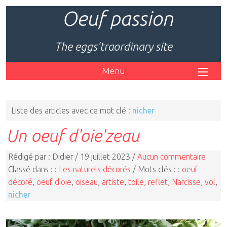
Oeuf passion
The eggs'traordinary site
Menu
Liste des articles avec ce mot clé :
nicher
Un oeuf d'oie'zeau
Rédigé par : Didier / 19 juillet 2023 /
Aucun commentaire
Classé dans : :
Les naturels décorés
/ Mots clés : :
oeuf
décoré
,
oeuf d'oie
,
oiseau
,
artiste
,
toile
,
reflet
,
Narcisse
,
vol
,
nicher