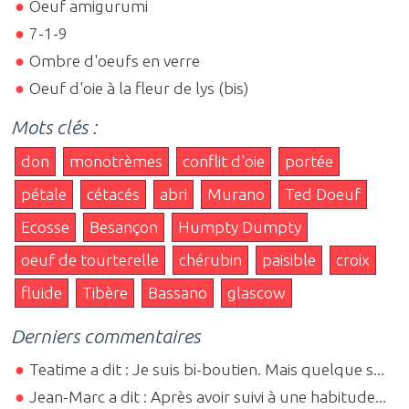
Oeuf amigurumi
7-1-9
Ombre d'oeufs en verre
Oeuf d'oie à la fleur de lys (bis)
Mots clés :
don
monotrèmes
conflit d'oie
portée
pétale
cétacés
abri
Murano
Ted Doeuf
Ecosse
Besançon
Humpty Dumpty
oeuf de tourterelle
chérubin
paisible
croix
fluide
Tibère
Bassano
glascow
Derniers commentaires
Teatime a dit : Je suis bi-boutien. Mais quelque s...
Jean-Marc a dit : Après avoir suivi à une habitude...