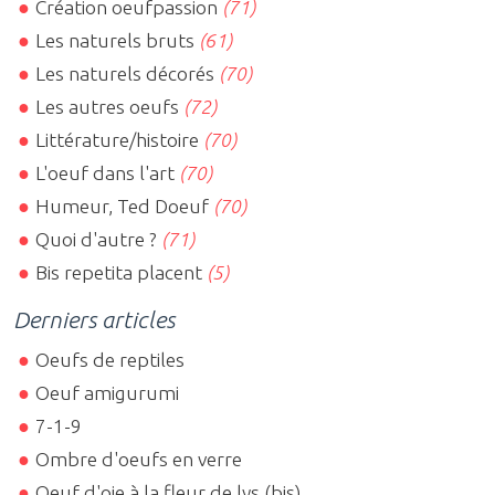
Création oeufpassion
(71)
Les naturels bruts
(61)
Les naturels décorés
(70)
Les autres oeufs
(72)
Littérature/histoire
(70)
L'oeuf dans l'art
(70)
Humeur, Ted Doeuf
(70)
Quoi d'autre ?
(71)
Bis repetita placent
(5)
Derniers articles
Oeufs de reptiles
Oeuf amigurumi
7-1-9
Ombre d'oeufs en verre
Oeuf d'oie à la fleur de lys (bis)