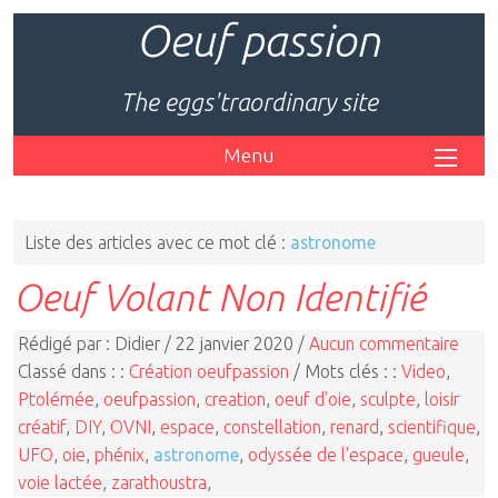
Oeuf passion
The eggs'traordinary site
Menu
Liste des articles avec ce mot clé :
astronome
Oeuf Volant Non Identifié
Rédigé par : Didier / 22 janvier 2020 /
Aucun commentaire
Classé dans : :
Création oeufpassion
/ Mots clés : :
Video
,
Ptolémée
,
oeufpassion
,
creation
,
oeuf d'oie
,
sculpte
,
loisir
créatif
,
DIY
,
OVNI
,
espace
,
constellation
,
renard
,
scientifique
,
UFO
,
oie
,
phénix
,
astronome
,
odyssée de l'espace
,
gueule
,
voie lactée
,
zarathoustra
,