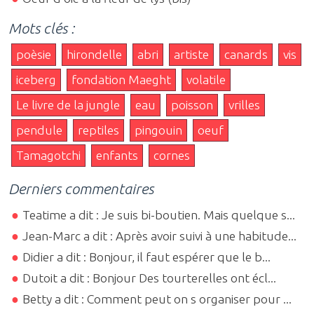
Mots clés :
poèsie
hirondelle
abri
artiste
canards
vis
iceberg
fondation Maeght
volatile
Le livre de la jungle
eau
poisson
vrilles
pendule
reptiles
pingouin
oeuf
Tamagotchi
enfants
cornes
Derniers commentaires
Teatime a dit : Je suis bi-boutien. Mais quelque s...
Jean-Marc a dit : Après avoir suivi à une habitude...
Didier a dit : Bonjour, il faut espérer que le b...
Dutoit a dit : Bonjour Des tourterelles ont écl...
Betty a dit : Comment peut on s organiser pour ...