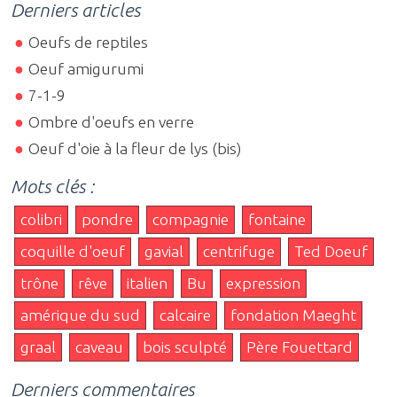
Derniers articles
Oeufs de reptiles
Oeuf amigurumi
7-1-9
Ombre d'oeufs en verre
Oeuf d'oie à la fleur de lys (bis)
Mots clés :
colibri
pondre
compagnie
fontaine
coquille d'oeuf
gavial
centrifuge
Ted Doeuf
trône
rêve
italien
Bu
expression
amérique du sud
calcaire
fondation Maeght
graal
caveau
bois sculpté
Père Fouettard
Derniers commentaires