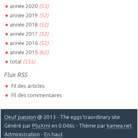
année 2020
(53)
année 2019
(52)
année 2018
(52)
année 2017
(52)
année 2016
(52)
année 2015
(62)
total
(555)
Flux RSS
Fil des articles
Fil des commentaires
Oeuf passion
@ 2013 - The eggs'traordinary site
Généré par
PluXml
en 0.046s - Thème par
kamea.net
Administration
-
En haut