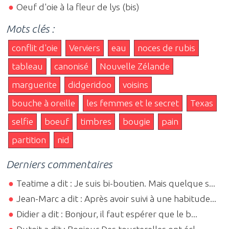
Oeuf d'oie à la fleur de lys (bis)
Mots clés :
conflit d'oie
Verviers
eau
noces de rubis
tableau
canonisé
Nouvelle Zélande
marguerite
didgeridoo
voisins
bouche à oreille
les femmes et le secret
Texas
selfie
boeuf
timbres
bougie
pain
partition
nid
Derniers commentaires
Teatime a dit : Je suis bi-boutien. Mais quelque s...
Jean-Marc a dit : Après avoir suivi à une habitude...
Didier a dit : Bonjour, il faut espérer que le b...