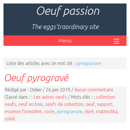
Oeuf passion
The eggs'traordinary site
Menu
Liste des articles avec ce mot clé :
pyrogravure
Oeuf pyrogravé
Rédigé par : Didier / 26 juin 2019 /
Aucun commentaire
Classé dans : :
Les autres oeufs
/ Mots clés : :
collection
oeufs
,
oeuf en bois
,
oeufs de collection
,
oeuf
,
support
,
essence forestière
,
socle
,
pyrogravure
,
doré
,
matriochka
,
soleil