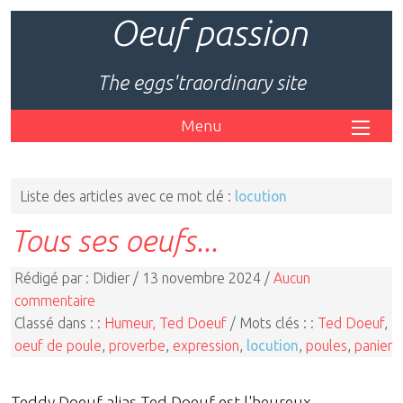
Oeuf passion
The eggs'traordinary site
Menu
Liste des articles avec ce mot clé :
locution
Tous ses oeufs...
Rédigé par : Didier / 13 novembre 2024 /
Aucun
commentaire
Classé dans : :
Humeur, Ted Doeuf
/ Mots clés : :
Ted Doeuf
,
oeuf de poule
,
proverbe
,
expression
,
locution
,
poules
,
panier
Teddy Doeuf alias Ted Doeuf est l'heureux