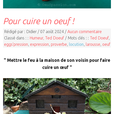
Pour cuire un oeuf !
Rédigé par : Didier / 07 août 2024 /
Aucun commentaire
Classé dans : :
Humeur, Ted Doeuf
/ Mots clés : :
Ted Doeuf
,
eggs'pression
,
expression
,
proverbe
,
locution
,
larousse
,
oeuf
" Mettre le feu à la maison de son voisin pour faire
cuire un œuf "