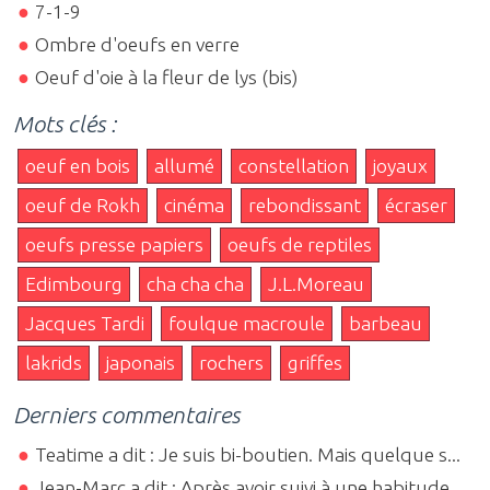
7-1-9
Ombre d'oeufs en verre
Oeuf d'oie à la fleur de lys (bis)
Mots clés :
oeuf en bois
allumé
constellation
joyaux
oeuf de Rokh
cinéma
rebondissant
écraser
oeufs presse papiers
oeufs de reptiles
Edimbourg
cha cha cha
J.L.Moreau
Jacques Tardi
foulque macroule
barbeau
lakrids
japonais
rochers
griffes
Derniers commentaires
Teatime a dit : Je suis bi-boutien. Mais quelque s...
Jean-Marc a dit : Après avoir suivi à une habitude...