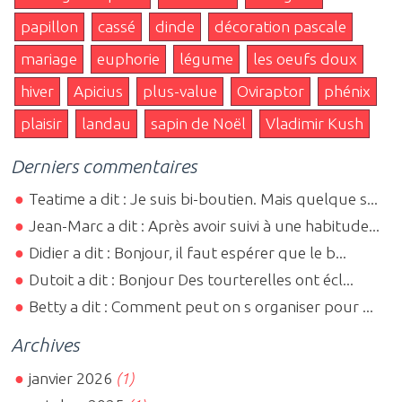
papillon
cassé
dinde
décoration pascale
mariage
euphorie
légume
les oeufs doux
hiver
Apicius
plus-value
Oviraptor
phénix
plaisir
landau
sapin de Noël
Vladimir Kush
Derniers commentaires
Teatime a dit : Je suis bi-boutien. Mais quelque s...
Jean-Marc a dit : Après avoir suivi à une habitude...
Didier a dit : Bonjour, il faut espérer que le b...
Dutoit a dit : Bonjour Des tourterelles ont écl...
Betty a dit : Comment peut on s organiser pour ...
Archives
janvier 2026
(1)