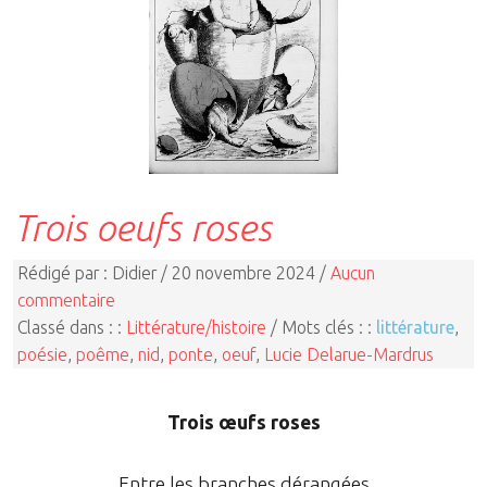
Trois oeufs roses
Rédigé par : Didier / 20 novembre 2024 /
Aucun
commentaire
Classé dans : :
Littérature/histoire
/ Mots clés : :
littérature
,
poésie
,
poême
,
nid
,
ponte
,
oeuf
,
Lucie Delarue-Mardrus
Trois œufs roses
Entre les branches dérangées