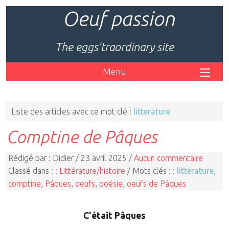
Oeuf passion
The eggs'traordinary site
Menu
Liste des articles avec ce mot clé :
litterature
Comptine de Pâques
Rédigé par : Didier / 23 avril 2025 /
Aucun commentaire
Classé dans : :
Littérature/histoire
/ Mots clés : :
littérature
,
comptine
,
Pâques
,
oeufs
,
poésie
,
oeufs de Pâques
C'était Pâques