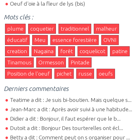
Oeuf d'oie à la fleur de lys (bis)
Mots clés :
plume
coquetier
traditionnel
malheur
éducatif
Meu
essence forestière
OVNI
creation
Nagaina
forêt
coquelicot
patine
Tinamous
Ormesson
Pintade
Position de l'oeuf
pichet
russe
oeufs
Derniers commentaires
Teatime a dit : Je suis bi-boutien. Mais quelque s...
Jean-Marc a dit : Après avoir suivi à une habitude...
Didier a dit : Bonjour, il faut espérer que le b...
Dutoit a dit : Bonjour Des tourterelles ont écl...
Betty a dit : Comment peut on s organiser pour ...