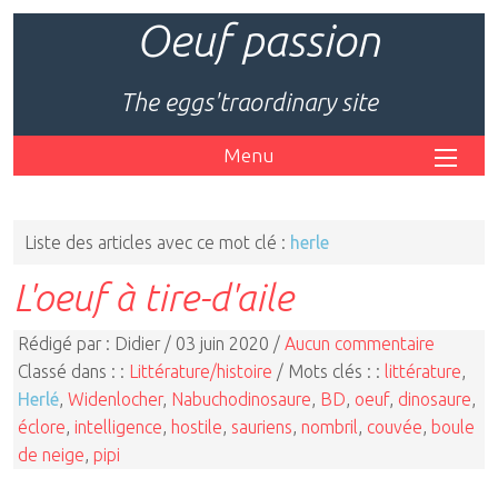
Oeuf passion
The eggs'traordinary site
Menu
Liste des articles avec ce mot clé :
herle
L'oeuf à tire-d'aile
Rédigé par : Didier / 03 juin 2020 /
Aucun commentaire
Classé dans : :
Littérature/histoire
/ Mots clés : :
littérature
,
Herlé
,
Widenlocher
,
Nabuchodinosaure
,
BD
,
oeuf
,
dinosaure
,
éclore
,
intelligence
,
hostile
,
sauriens
,
nombril
,
couvée
,
boule
de neige
,
pipi