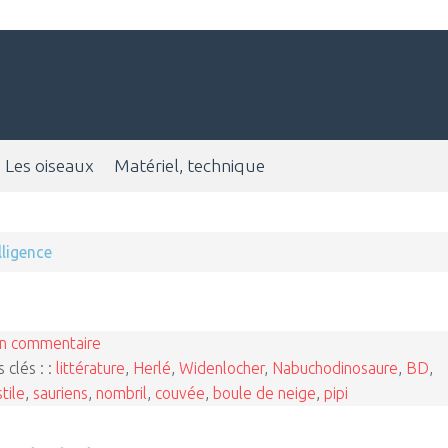
Les oiseaux
Matériel, technique
lligence
n commentaire
 clés : :
littérature
,
Herlé
,
Widenlocher
,
Nabuchodinosaure
,
BD
,
tile
,
sauriens
,
nombril
,
couvée
,
boule de neige
,
pipi