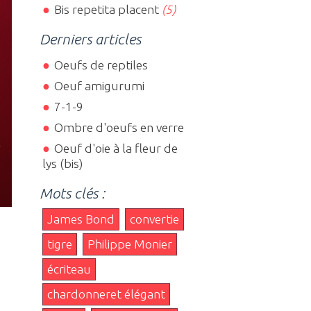
Bis repetita placent
(5)
Derniers articles
Oeufs de reptiles
Oeuf amigurumi
7-1-9
Ombre d'oeufs en verre
Oeuf d'oie à la fleur de
lys (bis)
Mots clés :
James Bond
convertie
tigre
Philippe Monier
écriteau
chardonneret élégant