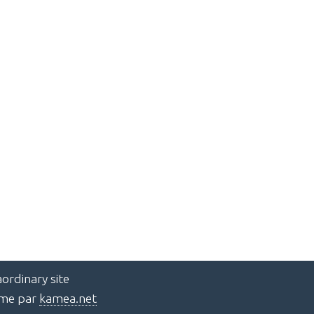
ordinary site
ème par
kamea.net