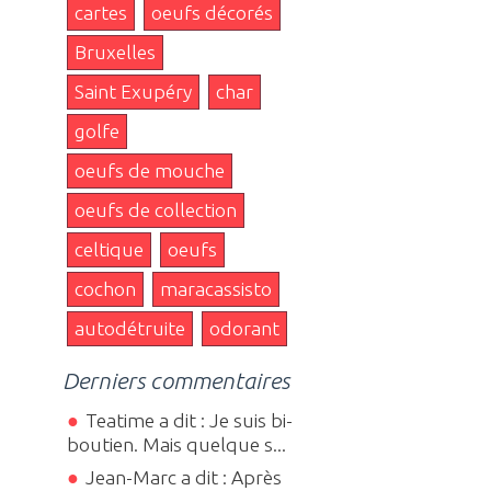
cartes
oeufs décorés
Bruxelles
Saint Exupéry
char
golfe
oeufs de mouche
oeufs de collection
celtique
oeufs
cochon
maracassisto
autodétruite
odorant
Derniers commentaires
Teatime a dit : Je suis bi-
boutien. Mais quelque s...
Jean-Marc a dit : Après