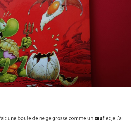
i fait une boule de neige grosse comme un
œuf
et je l'ai