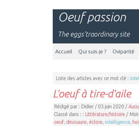
Oeuf passion
The eggs'traordinary site
Accueil
Qui suis-je ?
Oviparité
Liste des articles avec ce mot clé :
inte
L'oeuf à tire-d'aile
Rédigé par : Didier / 03 juin 2020 /
Aucu
Classé dans : :
Littérature/histoire
/ Mots
oeuf
,
dinosaure
,
éclore
,
intelligence
,
hos