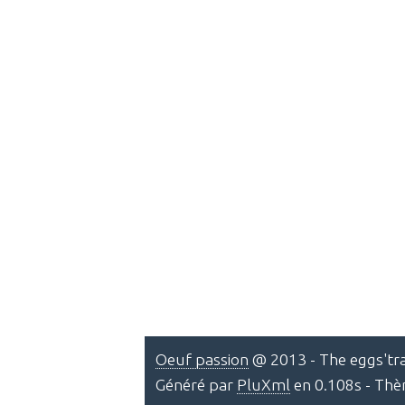
Oeuf passion
@ 2013 - The eggs'tra
Généré par
PluXml
en 0.108s - Th