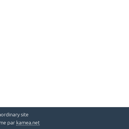
ordinary site
ème par
kamea.net