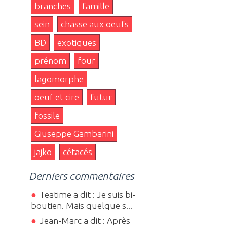
branches
famille
sein
chasse aux oeufs
BD
exotiques
prénom
four
lagomorphe
oeuf et cire
futur
fossile
Giuseppe Gambarini
jajko
cétacés
Derniers commentaires
Teatime a dit : Je suis bi-
boutien. Mais quelque s...
Jean-Marc a dit : Après