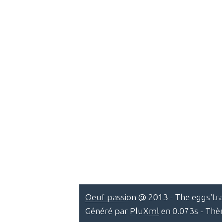
Oeuf passion
@ 2013 - The eggs'tra
Généré par
PluXml
en 0.073s - Th