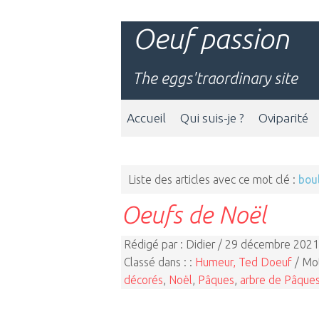
Oeuf passion
The eggs'traordinary site
Accueil
Qui suis-je ?
Oviparité
Liste des articles avec ce mot clé :
bou
Oeufs de Noël
Rédigé par : Didier / 29 décembre 2021
Classé dans : :
Humeur, Ted Doeuf
/ Mot
décorés
,
Noël
,
Pâques
,
arbre de Pâque