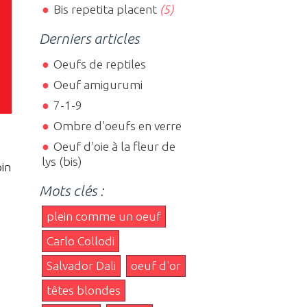
Bis repetita placent
(5)
Derniers articles
Oeufs de reptiles
Oeuf amigurumi
7-1-9
Ombre d'oeufs en verre
Oeuf d'oie à la fleur de
lys (bis)
pin
Mots clés :
plein comme un oeuf
Carlo Collodi
Salvador Dali
oeuf d'or
têtes blondes