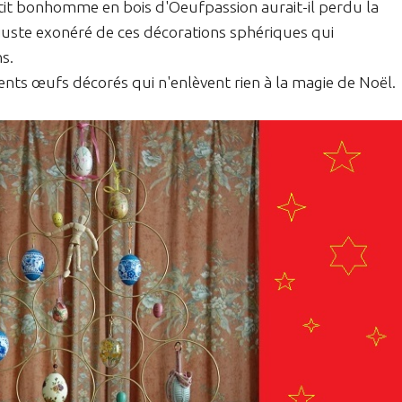
etit bonhomme en bois d'Oeufpassion aurait-il perdu la
juste exonéré de ces décorations sphériques qui
s.
rents œufs décorés qui n'enlèvent rien à la magie de Noël.