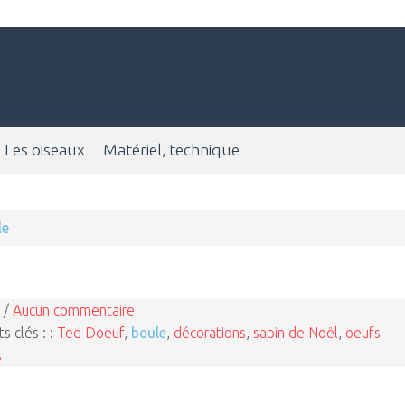
Les oiseaux
Matériel, technique
le
 /
Aucun commentaire
s clés : :
Ted Doeuf
,
boule
,
décorations
,
sapin de Noël
,
oeufs
s