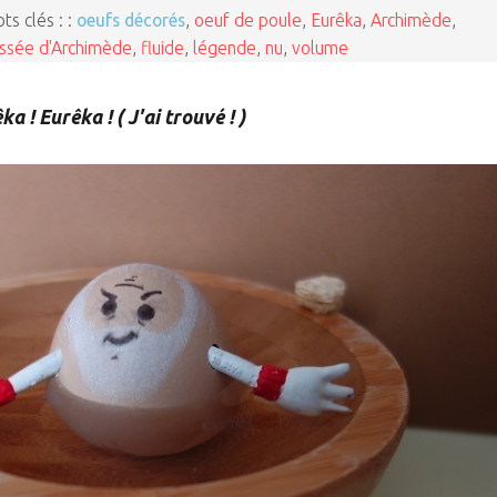
ts clés : :
oeufs décorés
,
oeuf de poule
,
Eurêka
,
Archimède
,
ssée d'Archimède
,
fluide
,
légende
,
nu
,
volume
ka ! Eurêka ! ( J'ai trouvé ! )