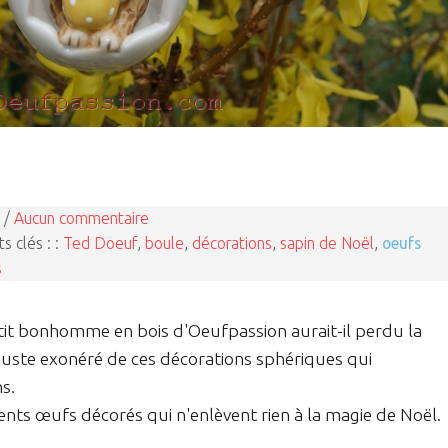
 /
Aucun commentaire
s clés : :
Ted Doeuf
,
boule
,
décorations
,
sapin de Noël
,
oeufs
s
etit bonhomme en bois d'Oeufpassion aurait-il perdu la
juste exonéré de ces décorations sphériques qui
s.
rents œufs décorés qui n'enlèvent rien à la magie de Noël.