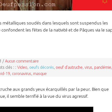
les métalliques soudés dans lesquels sont suspendus les
onfondent les fêtes de la nativité et de Pâques via le sa
1 /
Aucun commentaire
ts clés : :
Video
,
oeufs décorés
,
oeuf d'autruche
,
virus
,
pandémie
vid-19
,
coronavirus
,
masque
truche aux grands yeux écarquillés par la peur. Bien que
 il semble terrifié à la vue du virus agressif.