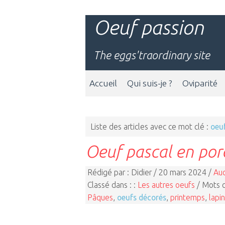
Oeuf passion
The eggs'traordinary site
Accueil
Qui suis-je ?
Oviparité
Liste des articles avec ce mot clé :
oeu
Oeuf pascal en por
Rédigé par : Didier / 20 mars 2024 /
Au
Classé dans : :
Les autres oeufs
/ Mots c
Pâques
,
oeufs décorés
,
printemps
,
lapi