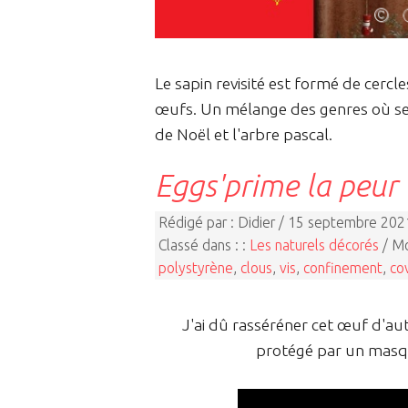
Le sapin revisité est formé de cerc
œufs. Un mélange des genres où se c
de Noël et l'arbre pascal.
Eggs'prime la peur
Rédigé par : Didier / 15 septembre 202
Classé dans : :
Les naturels décorés
/ Mo
polystyrène
,
clous
,
vis
,
confinement
,
co
J'ai dû rasséréner cet œuf d'au
protégé par un masque,