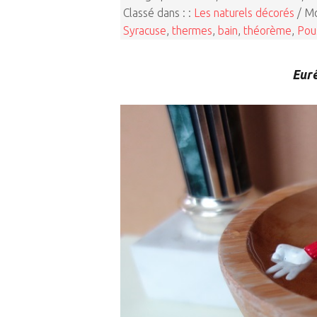
Classé dans : :
Les naturels décorés
/ Mo
Syracuse
,
thermes
,
bain
,
théorème
,
Pou
Eurê