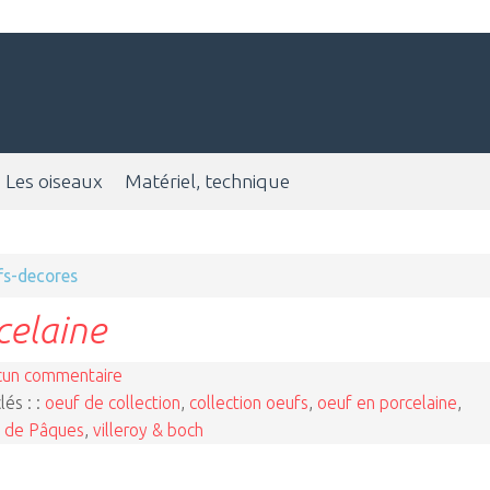
Les oiseaux
Matériel, technique
fs-decores
celaine
cun commentaire
lés : :
oeuf de collection
,
collection oeufs
,
oeuf en porcelaine
,
n de Pâques
,
villeroy & boch