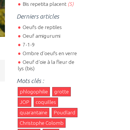
Bis repetita placent
(5)
Derniers articles
Oeufs de reptiles
Oeuf amigurumi
7-1-9
Ombre d'oeufs en verre
Oeuf d'oie à la fleur de
lys (bis)
Mots clés :
phlogophilie
grotte
JOP
coquilles
quarantaine
Poudlard
Christophe Colomb