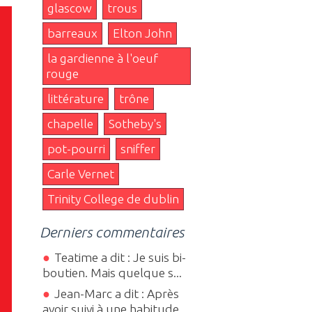
glascow
trous
barreaux
Elton John
la gardienne à l'oeuf
rouge
littérature
trône
chapelle
Sotheby's
pot-pourri
sniffer
Carle Vernet
Trinity College de dublin
Derniers commentaires
Teatime a dit : Je suis bi-
boutien. Mais quelque s...
Jean-Marc a dit : Après
avoir suivi à une habitude...