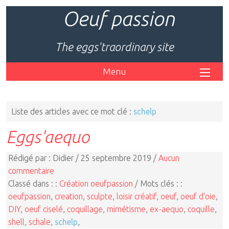
Oeuf passion
The eggs'traordinary site
Menu
Liste des articles avec ce mot clé :
schelp
Eggs'aequo
Rédigé par : Didier / 25 septembre 2019 /
Aucun
commentaire
Classé dans : :
Création oeufpassion
/ Mots clés : :
oeufpassion
,
creation
,
sculpte
,
loisir créatif
,
oeuf
,
oeuf d'oie
,
DIY
,
oeuf ciselé
,
coquillage
,
mimétisme
,
ex-aequo
,
coquille
,
shell
,
schale
,
schelp
,