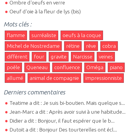
Ombre d'oeufs en verre
Oeuf d'oie à la fleur de lys (bis)
Mots clés :
flamme
surréaliste
oeufs à la coque
Michel de Nostredame
rétine
rêve
cobra
différent
four
gravite
Narcisse
veines
poêle
Queneau
confluence
Oméga
piano
allumé
animal de compagnie
impressionniste
Derniers commentaires
Teatime a dit : Je suis bi-boutien. Mais quelque s...
Jean-Marc a dit : Après avoir suivi à une habitude...
Didier a dit : Bonjour, il faut espérer que le b...
Dutoit a dit : Bonjour Des tourterelles ont écl...