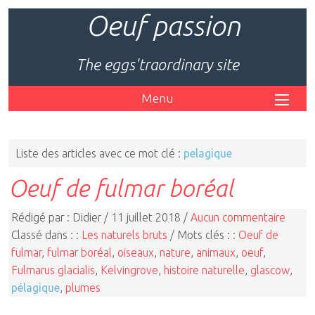
Oeuf passion
The eggs'traordinary site
Menu
Liste des articles avec ce mot clé :
pelagique
Oeuf de fulmar boréal
Rédigé par : Didier / 11 juillet 2018 /
Aucun commentaire
Classé dans : :
Les naturels bruts
/ Mots clés : :
Oeuf de
fulmar
,
fulmar boréal
,
oiseaux
,
nature
,
animaux
,
oeuf
,
Fulmarus glacialis
,
Kelvingrove
,
histoire naturelle
,
glascow
,
pélagique
,
plumes