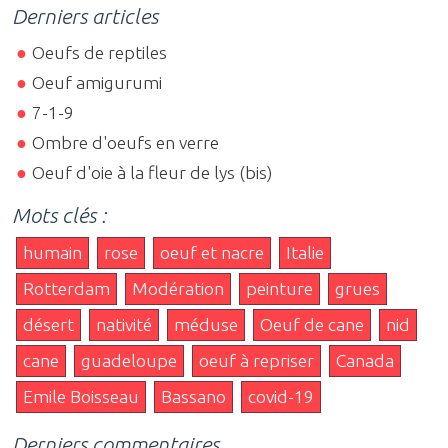
Derniers articles
Oeufs de reptiles
Oeuf amigurumi
7-1-9
Ombre d'oeufs en verre
Oeuf d'oie à la fleur de lys (bis)
Mots clés :
humain
rose
oeuf et nacre
Italie
Rotterdam
Modération
peinture
grues
désert
nativité
méduse
Oeuf de cane
nid
cane
guadeloupe
oeuf à repriser
Canada
Emile Boisseau
Bassano
covid-19
Derniers commentaires