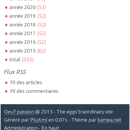
année 2020
(53)
année 2019
(52)
année 2018
(52)
année 2017
(52)
année 2016
(52)
année 2015
(62)
total
(555)
Flux RSS
Fil des articles
Fil des commentaires
Oeuf passion
@ 2013 - The eggs'traordinary site
Généré par
PluXml
en 0.07s - Thème par
kamea.net
Administration
-
En haut