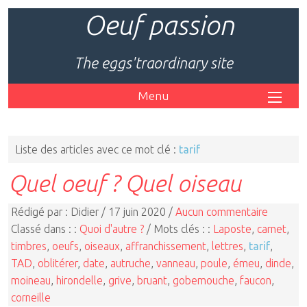
Oeuf passion
The eggs'traordinary site
Menu
Liste des articles avec ce mot clé :
tarif
Quel oeuf ? Quel oiseau
Rédigé par : Didier / 17 juin 2020 /
Aucun commentaire
Classé dans : :
Quoi d'autre ?
/ Mots clés : :
Laposte
,
carnet
,
timbres
,
oeufs
,
oiseaux
,
affranchissement
,
lettres
,
tarif
,
TAD
,
oblitérer
,
date
,
autruche
,
vanneau
,
poule
,
émeu
,
dinde
,
moineau
,
hirondelle
,
grive
,
bruant
,
gobemouche
,
faucon
,
corneille