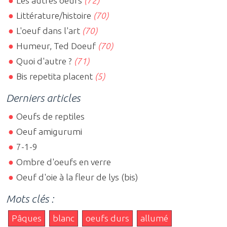
Les autres oeufs
(72)
Littérature/histoire
(70)
L'oeuf dans l'art
(70)
Humeur, Ted Doeuf
(70)
Quoi d'autre ?
(71)
Bis repetita placent
(5)
Derniers articles
Oeufs de reptiles
Oeuf amigurumi
7-1-9
Ombre d'oeufs en verre
Oeuf d'oie à la fleur de lys (bis)
Mots clés :
Pâques
blanc
oeufs durs
allumé