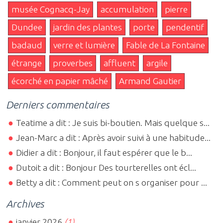
musée Cognacq-Jay
accumulation
pierre
Dundee
jardin des plantes
porte
pendentif
badaud
verre et lumière
Fable de La Fontaine
étrange
proverbes
affluent
argile
écorché en papier mâché
Armand Gautier
Derniers commentaires
Teatime a dit : Je suis bi-boutien. Mais quelque s...
Jean-Marc a dit : Après avoir suivi à une habitude...
Didier a dit : Bonjour, il faut espérer que le b...
Dutoit a dit : Bonjour Des tourterelles ont écl...
Betty a dit : Comment peut on s organiser pour ...
Archives
janvier 2026
(1)