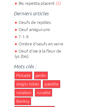
Bis repetita placent
(5)
Derniers articles
Oeufs de reptiles
Oeuf amigurumi
7-1-9
Ombre d'oeufs en verre
Oeuf d'oie à la fleur de
lys (bis)
Mots clés :
Pintade
jardin
doigts lobés
paisible
rotation
ruralité
Banksy