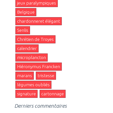
jeux paralympiques
Belgique
chardonneret élégant
Senlis
Chrétien de Troyes
calendrier
microplancton
Hiéronymus Francken
marans
tristesse
légumes oubliés
signature
cartonnage
Derniers commentaires