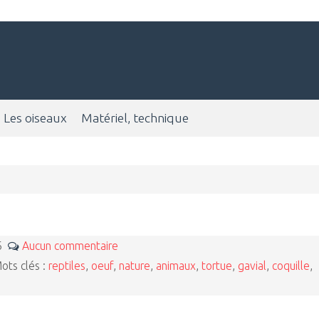
Les oiseaux
Matériel, technique
26
Aucun commentaire
ots clés :
reptiles
,
oeuf
,
nature
,
animaux
,
tortue
,
gavial
,
coquille
,