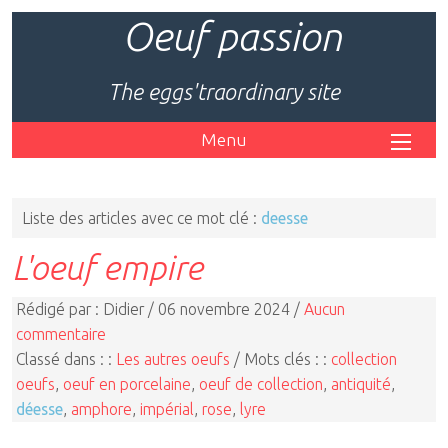
Oeuf passion
The eggs'traordinary site
Menu
Liste des articles avec ce mot clé :
deesse
L'oeuf empire
Rédigé par : Didier / 06 novembre 2024 /
Aucun
commentaire
Classé dans : :
Les autres oeufs
/ Mots clés : :
collection
oeufs
,
oeuf en porcelaine
,
oeuf de collection
,
antiquité
,
déesse
,
amphore
,
impérial
,
rose
,
lyre