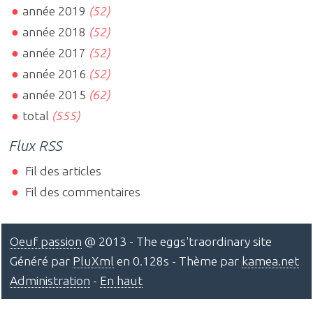
année 2019
(52)
année 2018
(52)
année 2017
(52)
année 2016
(52)
année 2015
(62)
total
(555)
Flux RSS
Fil des articles
Fil des commentaires
Oeuf passion
@ 2013 - The eggs'traordinary site
Généré par
PluXml
en 0.128s - Thème par
kamea.net
Administration
-
En haut