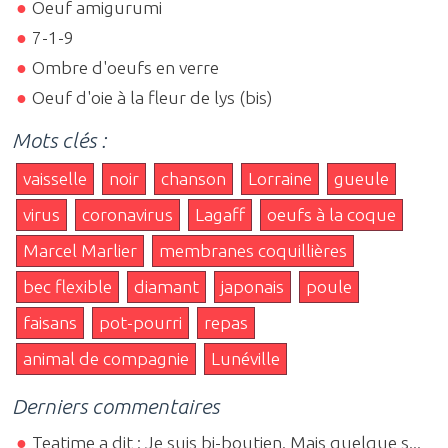
Oeuf amigurumi
7-1-9
Ombre d'oeufs en verre
Oeuf d'oie à la fleur de lys (bis)
Mots clés :
vaisselle
noir
chanson
Lorraine
gueule
virus
coronavirus
Lagaff
oeufs à la coque
Marcel Marlier
membranes coquillières
bec flexible
diamant
japonais
poule
faisans
pot-pourri
repas
animal de compagnie
Lunéville
Derniers commentaires
Teatime a dit : Je suis bi-boutien. Mais quelque s...