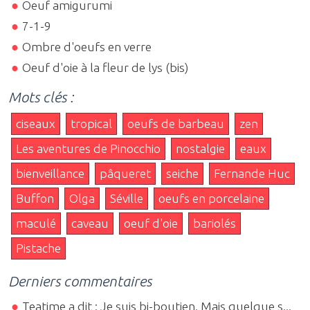
Oeuf amigurumi
7-1-9
Ombre d'oeufs en verre
Oeuf d'oie à la fleur de lys (bis)
Mots clés :
ciseaux
tropical
oeufs de barbeau
zen
Les aventures de Pinocchio
nostalgie
eaux
bienveillance
pâqueret
seiche
Fernande Huc
Buffon
Olga
Séville
oeufs en porcelaine
maculé
caveau
oeuf d'oie
bariolés
Pistache
Derniers commentaires
Teatime a dit : Je suis bi-boutien. Mais quelque s...