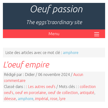
Oeuf passion
The eggs'traordinary site
Menu
Liste des articles avec ce mot clé :
amphore
L'oeuf empire
Rédigé par : Didier / 06 novembre 2024 /
Aucun
commentaire
Classé dans : :
Les autres oeufs
/ Mots clés : :
collection
oeufs
,
oeuf en porcelaine
,
oeuf de collection
,
antiquité
,
déesse
,
amphore
,
impérial
,
rose
,
lyre