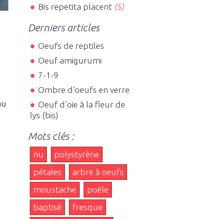
Bis repetita placent
(5)
Derniers articles
Oeufs de reptiles
Oeuf amigurumi
7-1-9
Ombre d'oeufs en verre
au
Oeuf d'oie à la fleur de
lys (bis)
Mots clés :
nu
polystyrène
pétales
arbre à oeufs
moustache
poêle
baptisé
fresque