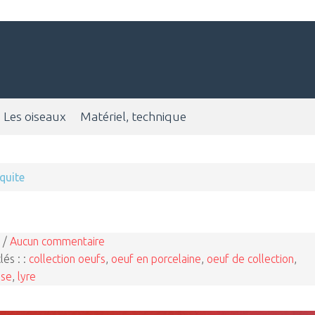
Les oiseaux
Matériel, technique
quite
 /
Aucun commentaire
lés : :
collection oeufs
,
oeuf en porcelaine
,
oeuf de collection
,
ose
,
lyre