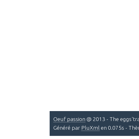
Oeuf passion
@ 2013 - The eggs'tra
Généré par
PluXml
en 0.075s - Th