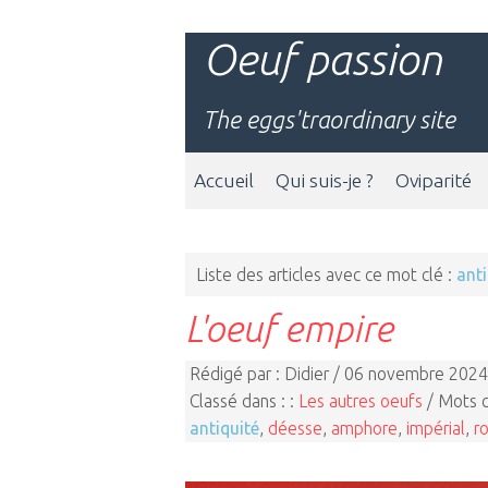
Oeuf passion
The eggs'traordinary site
Accueil
Qui suis-je ?
Oviparité
Liste des articles avec ce mot clé :
anti
L'oeuf empire
Rédigé par : Didier / 06 novembre 2024
Classé dans : :
Les autres oeufs
/ Mots c
antiquité
,
déesse
,
amphore
,
impérial
,
r