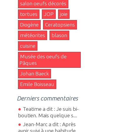
salon oeufs décorés
tortues
JOP
joie
Diogène
Ceratopsiens
météorites
blason
cuisine
Musée des oeufs de
Pâques
Johan Baeck
Emile Boisseau
Derniers commentaires
Teatime a dit : Je suis bi-
boutien. Mais quelque s...
Jean-Marc a dit : Après
avoir suivi à une habitude...