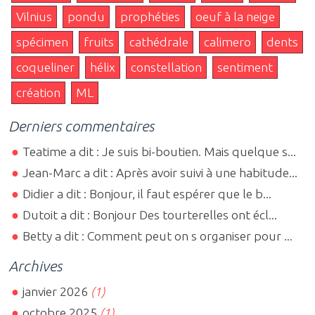
Vilnius
pondu
prophéties
oeuf à la neige
spécimen
fruits
cathédrale
calimero
dents
coqueliner
hélix
constellation
sentiment
création
ML
Derniers commentaires
Teatime a dit : Je suis bi-boutien. Mais quelque s...
Jean-Marc a dit : Après avoir suivi à une habitude...
Didier a dit : Bonjour, il faut espérer que le b...
Dutoit a dit : Bonjour Des tourterelles ont écl...
Betty a dit : Comment peut on s organiser pour ...
Archives
janvier 2026
(1)
octobre 2025
(1)