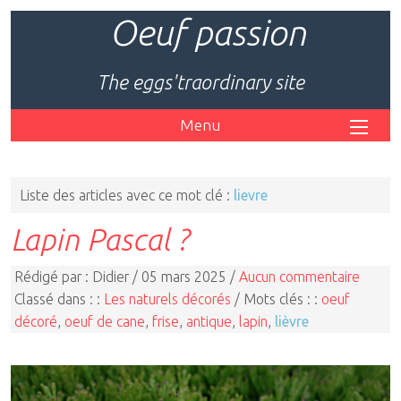
Oeuf passion
The eggs'traordinary site
Menu
Liste des articles avec ce mot clé :
lievre
Lapin Pascal ?
Rédigé par : Didier / 05 mars 2025 /
Aucun commentaire
Classé dans : :
Les naturels décorés
/ Mots clés : :
oeuf
décoré
,
oeuf de cane
,
frise
,
antique
,
lapin
,
lièvre