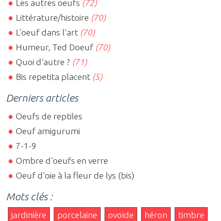
Les autres oeufs
(72)
Littérature/histoire
(70)
L'oeuf dans l'art
(70)
Humeur, Ted Doeuf
(70)
Quoi d'autre ?
(71)
Bis repetita placent
(5)
Derniers articles
Oeufs de reptiles
Oeuf amigurumi
7-1-9
Ombre d'oeufs en verre
Oeuf d'oie à la fleur de lys (bis)
Mots clés :
jardinière
porcelaine
ovoïde
héron
timbre