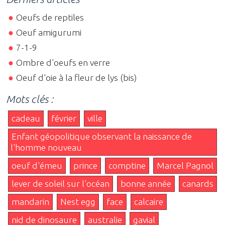
Oeufs de reptiles
Oeuf amigurumi
7-1-9
Ombre d'oeufs en verre
Oeuf d'oie à la fleur de lys (bis)
Mots clés :
cadeau
février
ville
Enfant géopolitique observant la naissance de
l'homme nouveau
oeuf d'émeu
prince
comptine
Marcel Pagnol
lever de soleil sur l'océan
bonne année
canards
mandarin
Nest egg
face
calcaire
nid de dinosaure
australie
gavial