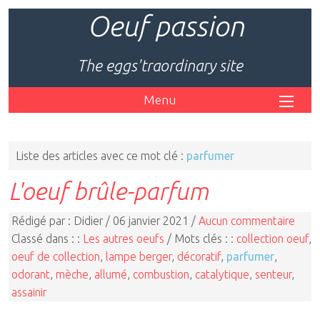
Oeuf passion
The eggs'traordinary site
Menu
Liste des articles avec ce mot clé :
parfumer
L'oeuf brûle-parfum
Rédigé par : Didier / 06 janvier 2021 /
Aucun commentaire
Classé dans : :
Les autres oeufs
/ Mots clés : :
collection oeuf
,
oeuf de collection
,
lampe berger
,
décoratif
,
parfumer
,
odorant
,
mèche
,
allumé
,
combustion
,
catalytique
,
senteur
,
assainir