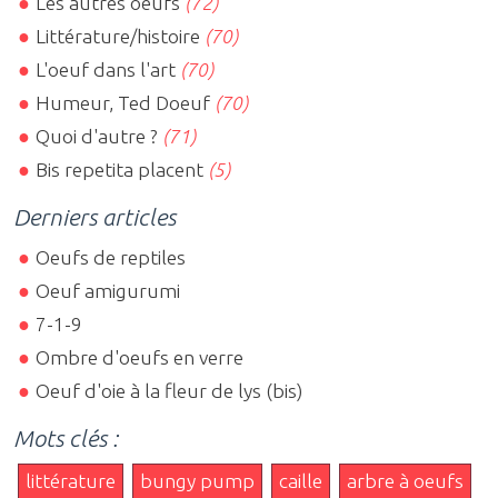
Les autres oeufs
(72)
Littérature/histoire
(70)
L'oeuf dans l'art
(70)
Humeur, Ted Doeuf
(70)
Quoi d'autre ?
(71)
Bis repetita placent
(5)
Derniers articles
Oeufs de reptiles
Oeuf amigurumi
7-1-9
Ombre d'oeufs en verre
Oeuf d'oie à la fleur de lys (bis)
Mots clés :
littérature
bungy pump
caille
arbre à oeufs