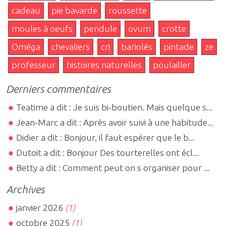
cadeau
pie bavarde
roussette
moules à oeufs
pendule
ovum
crotte
Oméga
chevaliers
cri
bariolés
pintade
ze
professeur
histoires naturelles
poulailler
Derniers commentaires
Teatime a dit : Je suis bi-boutien. Mais quelque s...
Jean-Marc a dit : Après avoir suivi à une habitude...
Didier a dit : Bonjour, il faut espérer que le b...
Dutoit a dit : Bonjour Des tourterelles ont écl...
Betty a dit : Comment peut on s organiser pour ...
Archives
janvier 2026
(1)
octobre 2025
(1)