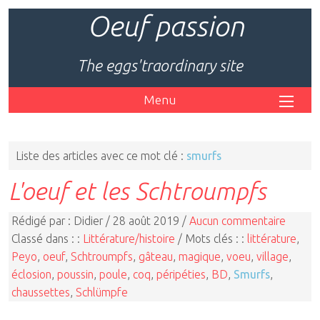
Oeuf passion
The eggs'traordinary site
Menu
Liste des articles avec ce mot clé :
smurfs
L'oeuf et les Schtroumpfs
Rédigé par : Didier / 28 août 2019 /
Aucun commentaire
Classé dans : :
Littérature/histoire
/ Mots clés : :
littérature
,
Peyo
,
oeuf
,
Schtroumpfs
,
gâteau
,
magique
,
voeu
,
village
,
éclosion
,
poussin
,
poule
,
coq
,
péripéties
,
BD
,
Smurfs
,
chaussettes
,
Schlümpfe