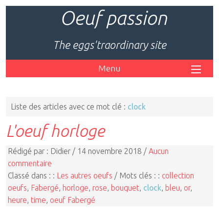
Oeuf passion
The eggs'traordinary site
Menu
Liste des articles avec ce mot clé :
clock
L'oeuf horloge
Rédigé par : Didier / 14 novembre 2018 /
Aucun
commentaire
Classé dans : :
Les autres oeufs
/ Mots clés : :
collection
oeufs
,
Fabergé
,
horloge
,
rose
,
bouquet
,
clock
,
bleu
,
or
,
heure
,
time
,
oeuf Fabergé