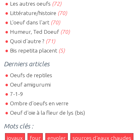
Les autres oeufs
(72)
Littérature/histoire
(70)
L'oeuf dans l'art
(70)
Humeur, Ted Doeuf
(70)
Quoi d'autre ?
(71)
Bis repetita placent
(5)
Derniers articles
Oeufs de reptiles
Oeuf amigurumi
7-1-9
Ombre d'oeufs en verre
Oeuf d'oie à la fleur de lys (bis)
Mots clés :
joyaux
four
envoler
sources d'eaux chaudes