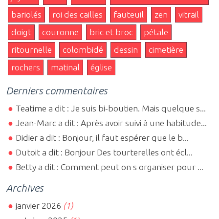
bariolés
roi des cailles
fauteuil
zen
vitrail
doigt
couronne
bric et broc
pétale
ritournelle
colombidé
dessin
cimetière
rochers
matinal
église
Derniers commentaires
Teatime a dit : Je suis bi-boutien. Mais quelque s...
Jean-Marc a dit : Après avoir suivi à une habitude...
Didier a dit : Bonjour, il faut espérer que le b...
Dutoit a dit : Bonjour Des tourterelles ont écl...
Betty a dit : Comment peut on s organiser pour ...
Archives
janvier 2026
(1)