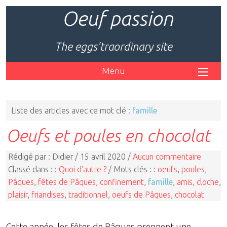
Oeuf passion
The eggs'traordinary site
Menu
Liste des articles avec ce mot clé :
famille
Oeufs et poules en chocolat
Rédigé par : Didier / 15 avril 2020 /
Aucun commentaire
Classé dans : :
Quoi d'autre ?
/ Mots clés : :
oeufs
,
poules
,
Pâques
,
fêtes de Pâques
,
confinement
,
famille
,
amis
,
cloche
,
plaisir
,
friandises
,
traditionnel
,
oeufs de Pâques
,
chocolat
Cette année, les fêtes de Pâques prennent une