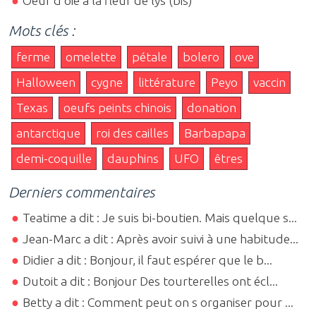
Oeuf d'oie à la fleur de lys (bis)
Mots clés :
ferme
omelette
pétale
bolero
ove
Halloween
cygne
littérature
Peyo
vaccin
Texas
oeufs peints chinois
donation
antarctique
roi des cailles
Barbapapa
demi-coquille
dauphins
UFO
êtres
Derniers commentaires
Teatime a dit : Je suis bi-boutien. Mais quelque s...
Jean-Marc a dit : Après avoir suivi à une habitude...
Didier a dit : Bonjour, il faut espérer que le b...
Dutoit a dit : Bonjour Des tourterelles ont écl...
Betty a dit : Comment peut on s organiser pour ...