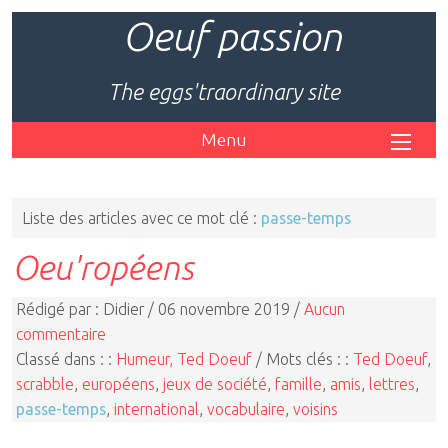
Oeuf passion
The eggs'traordinary site
Menu
Liste des articles avec ce mot clé :
passe-temps
Oeu'ropéens
Rédigé par : Didier / 06 novembre 2019 /
Aucun
commentaire
Classé dans : :
Humeur, Ted Doeuf
/ Mots clés : :
Ted Doeuf
,
scrabble
,
européens
,
jeux de société
,
famille
,
amis
,
lettres
,
passe-temps
,
international
,
vocabulaire
,
voisins