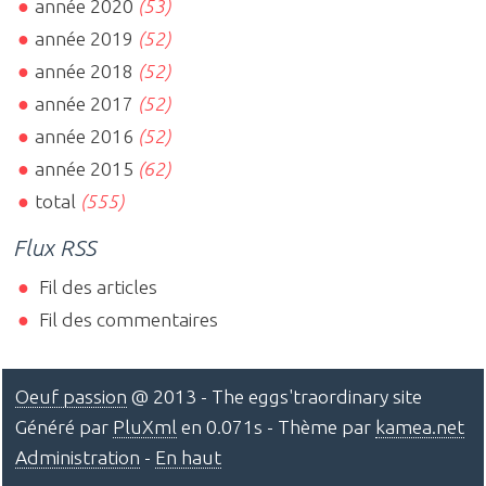
année 2020
(53)
année 2019
(52)
année 2018
(52)
année 2017
(52)
année 2016
(52)
année 2015
(62)
total
(555)
Flux RSS
Fil des articles
Fil des commentaires
Oeuf passion
@ 2013 - The eggs'traordinary site
Généré par
PluXml
en 0.071s - Thème par
kamea.net
Administration
-
En haut