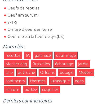
Oeufs de reptiles
Oeuf amigurumi
7-1-9
Ombre d'oeufs en verre
Oeuf d'oie à la fleur de lys (bis)
Mots clés :
recettes
IA
gallinacé
oeuf mayo
Mother egg
Bruxelles
échouage
jardin
Lille
autruche
Orléans
oologie
Molière
continents
thermes
jurassique
eggs
serrure
portée
coquilles
Derniers commentaires