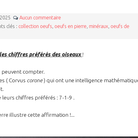
 2025
Aucun commentaire
s clés :
collection oeufs
,
oeufs en pierre
,
minéraux
,
oeufs de
 les chiffres préférés des oiseaux
!
x peuvent compter.
es ( Corvus
corone
)
qui ont une intelligence mathématiqu
t.
urs chiffres préférés : 7-1-9 .
re illustre cette affirmation !...