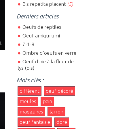
Bis repetita placent
(5)
Derniers articles
Oeufs de reptiles
Oeuf amigurumi
7-1-9
Ombre d'oeufs en verre
Oeuf d'oie à la fleur de
lys (bis)
Mots clés :
différent
oeuf décoré
meules
pain
magazines
larron
oeuf fantaisie
doré