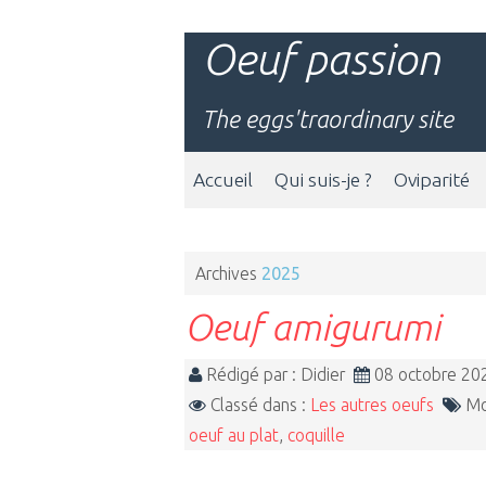
Oeuf passion
The eggs'traordinary site
Accueil
Qui suis-je ?
Oviparité
Archives
2025
Oeuf amigurumi
Rédigé par : Didier
08 octobre 2
Classé dans :
Les autres oeufs
Mot
oeuf au plat
,
coquille