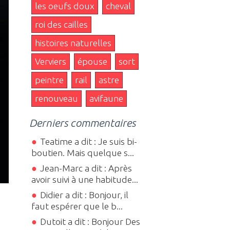
les oeufs doux
cheval
roi des cailles
histoires naturelles
Verviers
épouse
sort
peintre
rail
astre
renouveau
avifaune
Derniers commentaires
Teatime a dit : Je suis bi-
boutien. Mais quelque s...
Jean-Marc a dit : Après
avoir suivi à une habitude...
Didier a dit : Bonjour, il
faut espérer que le b...
Dutoit a dit : Bonjour Des