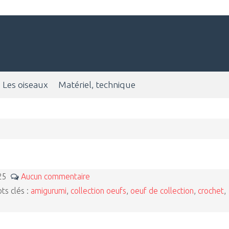
Les oiseaux
Matériel, technique
025
Aucun commentaire
s clés :
amigurumi
,
collection oeufs
,
oeuf de collection
,
crochet
,