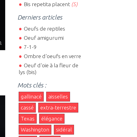
Bis repetita placent
(5)
Derniers articles
Oeufs de reptiles
Oeuf amigurumi
7-1-9
Ombre d'oeufs en verre
Oeuf d'oie à la fleur de
lys (bis)
Mots clés :
gallinacé
aisselles
cassé
extra-terrestre
Texas
élégance
Washington
sidéral