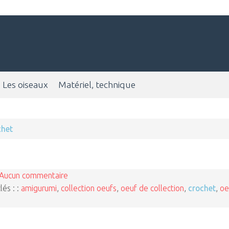
Les oiseaux
Matériel, technique
chet
Aucun commentaire
lés : :
amigurumi
,
collection oeufs
,
oeuf de collection
,
crochet
,
oe