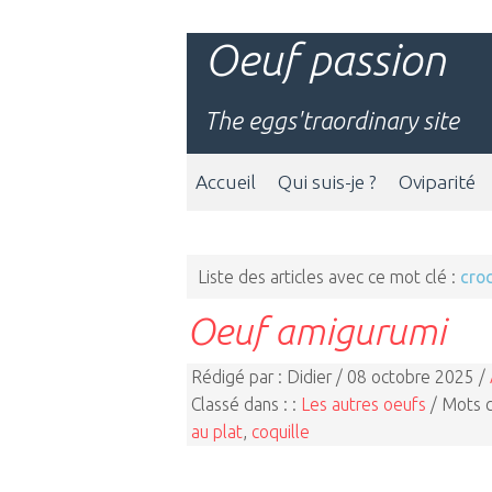
Oeuf passion
The eggs'traordinary site
Accueil
Qui suis-je ?
Oviparité
Liste des articles avec ce mot clé :
cro
Oeuf amigurumi
Rédigé par : Didier / 08 octobre 2025 /
Classé dans : :
Les autres oeufs
/ Mots c
au plat
,
coquille