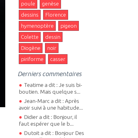
poule
genèse
dessins
Florence
hymenoptère
pigeon
Colette
dessin
Diogène
noir
piriforme
casser
Derniers commentaires
Teatime a dit : Je suis bi-
boutien. Mais quelque s...
Jean-Marc a dit : Après
avoir suivi à une habitude...
Didier a dit : Bonjour, il
faut espérer que le b...
Dutoit a dit : Bonjour Des