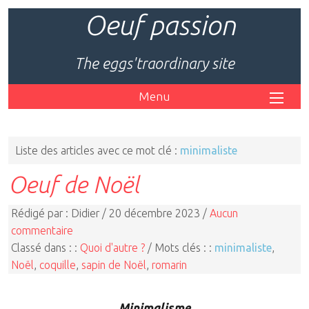
Oeuf passion
The eggs'traordinary site
Menu
Liste des articles avec ce mot clé :
minimaliste
Oeuf de Noël
Rédigé par : Didier / 20 décembre 2023 /
Aucun
commentaire
Classé dans : :
Quoi d'autre ?
/ Mots clés : :
minimaliste
,
Noël
,
coquille
,
sapin de Noël
,
romarin
Minimalisme