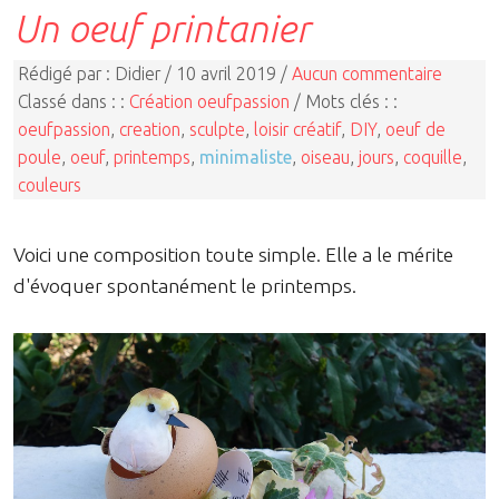
Un oeuf printanier
Rédigé par : Didier / 10 avril 2019 /
Aucun commentaire
Classé dans : :
Création oeufpassion
/ Mots clés : :
oeufpassion
,
creation
,
sculpte
,
loisir créatif
,
DIY
,
oeuf de
poule
,
oeuf
,
printemps
,
minimaliste
,
oiseau
,
jours
,
coquille
,
couleurs
Voici une composition toute simple. Elle a le mérite
d'évoquer spontanément le printemps.