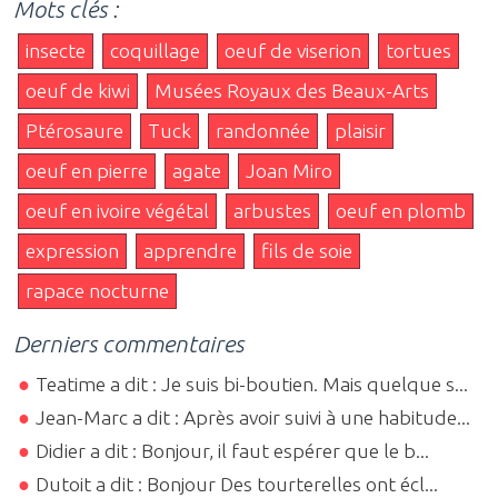
Mots clés :
insecte
coquillage
oeuf de viserion
tortues
oeuf de kiwi
Musées Royaux des Beaux-Arts
Ptérosaure
Tuck
randonnée
plaisir
oeuf en pierre
agate
Joan Miro
oeuf en ivoire végétal
arbustes
oeuf en plomb
expression
apprendre
fils de soie
rapace nocturne
Derniers commentaires
Teatime a dit : Je suis bi-boutien. Mais quelque s...
Jean-Marc a dit : Après avoir suivi à une habitude...
Didier a dit : Bonjour, il faut espérer que le b...
Dutoit a dit : Bonjour Des tourterelles ont écl...