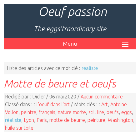
Oeuf passion
The eggs'traordinary site
Menu
Liste des articles avec ce mot clé :
realiste
Motte de beurre et oeufs
Rédigé par : Didier / 06 mai 2020 /
Aucun commentaire
Classé dans : :
L'oeuf dans l'art
/ Mots clés : :
Art
,
Antoine
Vollon
,
peintre
,
français
,
nature morte
,
still life
,
oeufs
,
eggs
,
réaliste
,
Lyon
,
Paris
,
motte de beurre
,
peinture
,
Washington
,
huile sur toile