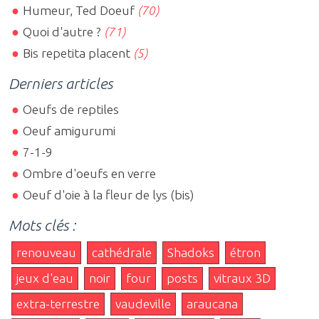
Humeur, Ted Doeuf
(70)
Quoi d'autre ?
(71)
Bis repetita placent
(5)
Derniers articles
Oeufs de reptiles
Oeuf amigurumi
7-1-9
Ombre d'oeufs en verre
Oeuf d'oie à la fleur de lys (bis)
Mots clés :
renouveau
cathédrale
Shadoks
étron
jeux d'eau
noir
four
posts
vitraux 3D
extra-terrestre
vaudeville
araucana