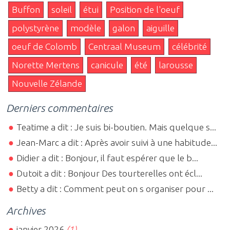
Buffon
soleil
étui
Position de l'oeuf
polystyrène
modèle
galon
aiguille
oeuf de Colomb
Centraal Museum
célébrité
Norette Mertens
canicule
été
larousse
Nouvelle Zélande
Derniers commentaires
Teatime a dit : Je suis bi-boutien. Mais quelque s...
Jean-Marc a dit : Après avoir suivi à une habitude...
Didier a dit : Bonjour, il faut espérer que le b...
Dutoit a dit : Bonjour Des tourterelles ont écl...
Betty a dit : Comment peut on s organiser pour ...
Archives
janvier 2026
(1)