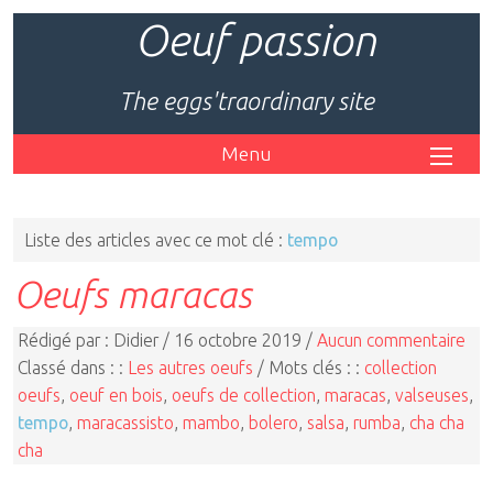
Oeuf passion
The eggs'traordinary site
Menu
Liste des articles avec ce mot clé :
tempo
Oeufs maracas
Rédigé par : Didier / 16 octobre 2019 /
Aucun commentaire
Classé dans : :
Les autres oeufs
/ Mots clés : :
collection
oeufs
,
oeuf en bois
,
oeufs de collection
,
maracas
,
valseuses
,
tempo
,
maracassisto
,
mambo
,
bolero
,
salsa
,
rumba
,
cha cha
cha