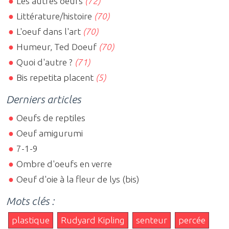
Les autres oeufs
(72)
Littérature/histoire
(70)
L'oeuf dans l'art
(70)
Humeur, Ted Doeuf
(70)
Quoi d'autre ?
(71)
Bis repetita placent
(5)
Derniers articles
Oeufs de reptiles
Oeuf amigurumi
7-1-9
Ombre d'oeufs en verre
Oeuf d'oie à la fleur de lys (bis)
Mots clés :
plastique
Rudyard Kipling
senteur
percée