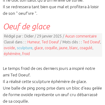
Il ne doit son salut qu'à un réflexe de survie.
Il se redressera tant bien que mal et profitera à loisir
de son " oeuf'vre ".
Oeuf de glace
Rédigé par : Didier / 29 janvier 2025 /
Aucun commentaire
Classé dans : :
Humeur, Ted Doeuf
/ Mots clés : :
Ted Doeuf
,
ovoïde
,
sculpture
,
glace
,
coquille
,
jaune
,
blanc
,
coagulé
,
éphémère
,
froid
Le temps froid de ces derniers jours a inspiré notre
ami Ted Doeuf.
Il a réalisé cette sculpture éphémère de glace.
Une balle de ping pong prise dans un bloc d'eau gelée
de forme ovoïde représente un œuf cru débarrassé
de sa coquille.