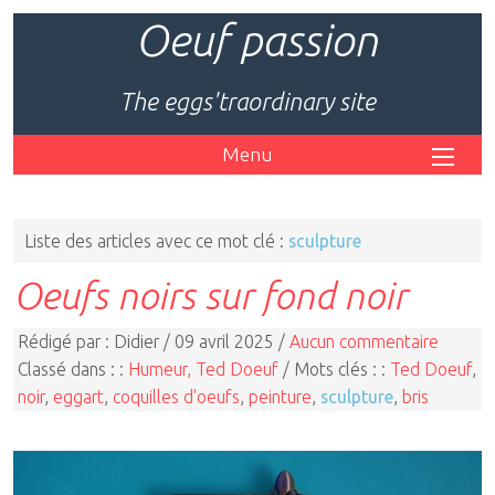
Oeuf passion
The eggs'traordinary site
Menu
Liste des articles avec ce mot clé :
sculpture
Oeufs noirs sur fond noir
Rédigé par : Didier / 09 avril 2025 /
Aucun commentaire
Classé dans : :
Humeur, Ted Doeuf
/ Mots clés : :
Ted Doeuf
,
noir
,
eggart
,
coquilles d'oeufs
,
peinture
,
sculpture
,
bris