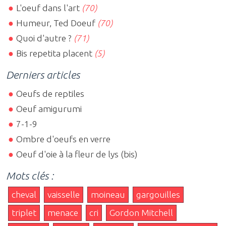
L'oeuf dans l'art
(70)
Humeur, Ted Doeuf
(70)
Quoi d'autre ?
(71)
Bis repetita placent
(5)
Derniers articles
Oeufs de reptiles
Oeuf amigurumi
7-1-9
Ombre d'oeufs en verre
Oeuf d'oie à la fleur de lys (bis)
Mots clés :
cheval
vaisselle
moineau
gargouilles
triplet
menace
cri
Gordon Mitchell