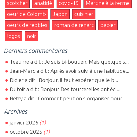
scotcher
anatidé
covid-19
Martine à la ferme
oeuf de Colomb
Japon
cuisinier
oeufs de reptiles
roman de renart
papier
logos
noir
Derniers commentaires
Teatime a dit : Je suis bi-boutien. Mais quelque s...
Jean-Marc a dit : Après avoir suivi à une habitude...
Didier a dit : Bonjour, il faut espérer que le b...
Dutoit a dit : Bonjour Des tourterelles ont écl...
Betty a dit : Comment peut on s organiser pour ...
Archives
janvier 2026
(1)
octobre 2025
(1)