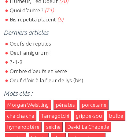
Humeur, Ted Doeuf
(70)
Quoi d'autre ?
(71)
Bis repetita placent
(5)
Derniers articles
Oeufs de reptiles
Oeuf amigurumi
7-1-9
Ombre d'oeufs en verre
Oeuf d'oie à la fleur de lys (bis)
Mots clés :
Morgan Weistling
pénates
porcelaine
cha cha cha
Tamagotchi
grippe-sou
bulbe
hymenoptère
seiche
David La Chapelle