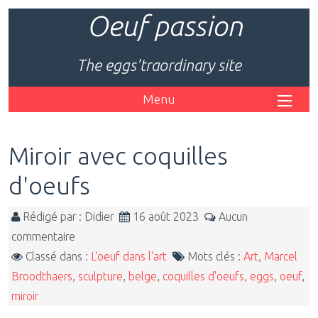
Oeuf passion
The eggs'traordinary site
Menu
Miroir avec coquilles
d'oeufs
Rédigé par : Didier
16 août 2023
Aucun
commentaire
Classé dans :
L'oeuf dans l'art
Mots clés :
Art
,
Marcel
Broodthaers
,
sculpture
,
belge
,
coquilles d'oeufs
,
eggs
,
oeuf
,
miroir