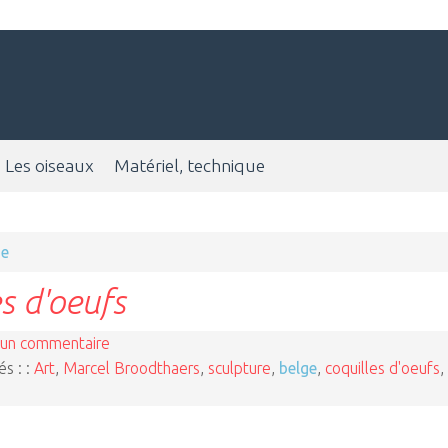
Les oiseaux
Matériel, technique
ge
es d'oeufs
un commentaire
és : :
Art
,
Marcel Broodthaers
,
sculpture
,
belge
,
coquilles d'oeufs
,