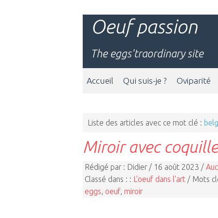
Oeuf passion
The eggs'traordinary site
Accueil
Qui suis-je ?
Oviparité
Liste des articles avec ce mot clé :
bel
Miroir avec coquill
Rédigé par : Didier / 16 août 2023 /
Auc
Classé dans : :
L'oeuf dans l'art
/ Mots cl
eggs
,
oeuf
,
miroir