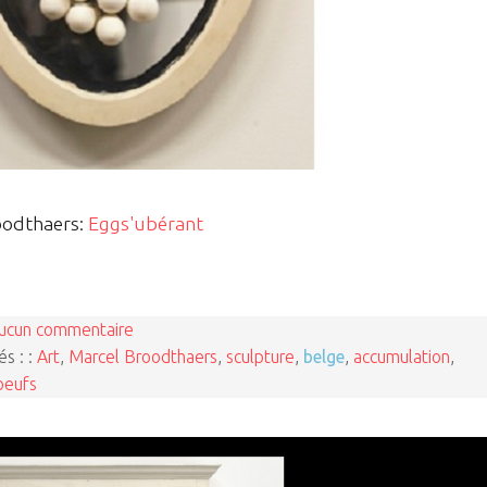
oodthaers:
Eggs'ubérant
ucun commentaire
és : :
Art
,
Marcel Broodthaers
,
sculpture
,
belge
,
accumulation
,
oeufs