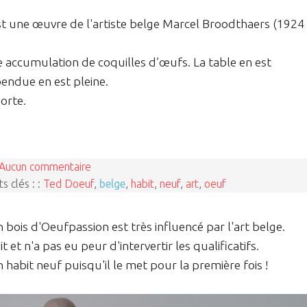
est une œuvre de l'artiste belge Marcel Broodthaers (1924 
ne accumulation de coquilles d’œufs. La table en est
pendue en est pleine.
orte.
Aucun commentaire
s clés : :
Ted Doeuf
,
belge
,
habit
,
neuf
,
art
,
oeuf
ois d'Oeufpassion est très influencé par l'art belge.
 et n'a pas eu peur d'intervertir les qualificatifs.
habit neuf puisqu'il le met pour la première fois !