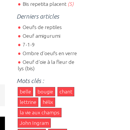
Bis repetita placent
(5)
Derniers articles
Oeufs de reptiles
Oeuf amigurumi
7-1-9
Ombre d'oeufs en verre
Oeuf d'oie à la fleur de
lys (bis)
Mots clés :
belle
bougie
chant
lettrine
hélix
la vie aux champs
John Ingram