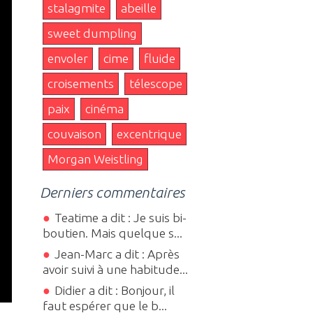
stalagmite
abeille
sweet dumpling
envoler
cime
fluide
croisements
télescope
paix
cinéma
couvaison
excentrique
Morgan Weistling
Derniers commentaires
Teatime a dit : Je suis bi-
boutien. Mais quelque s...
Jean-Marc a dit : Après
avoir suivi à une habitude...
Didier a dit : Bonjour, il
faut espérer que le b...