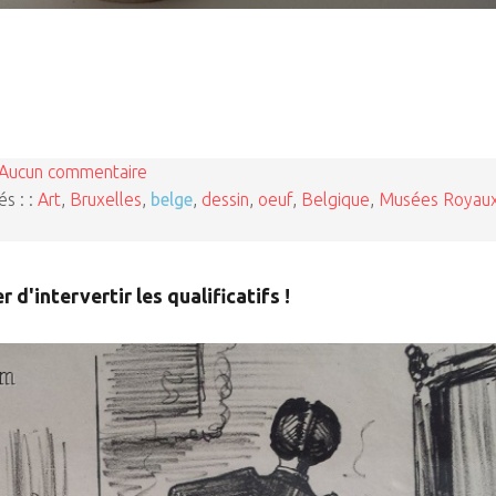
Aucun commentaire
és : :
Art
,
Bruxelles
,
belge
,
dessin
,
oeuf
,
Belgique
,
Musées Royau
 d'intervertir les qualificatifs !