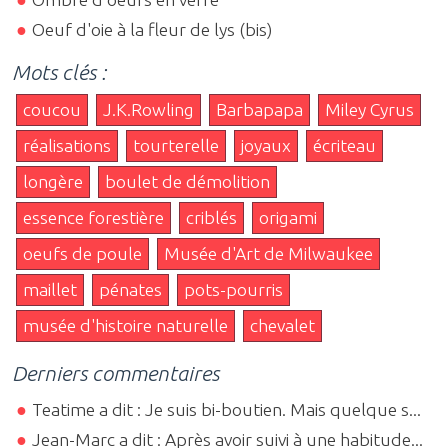
Oeuf d'oie à la fleur de lys (bis)
Mots clés :
coucou
J.K.Rowling
Barbapapa
Miley Cyrus
réalisations
tourterelle
joyaux
écriteau
longère
boulet de démolition
essence forestière
criblés
origami
oeufs de poule
Musée d'Art de Milwaukee
maillet
pénates
pots-pourris
musée d'histoire naturelle
chevalet
Derniers commentaires
Teatime a dit : Je suis bi-boutien. Mais quelque s...
Jean-Marc a dit : Après avoir suivi à une habitude...