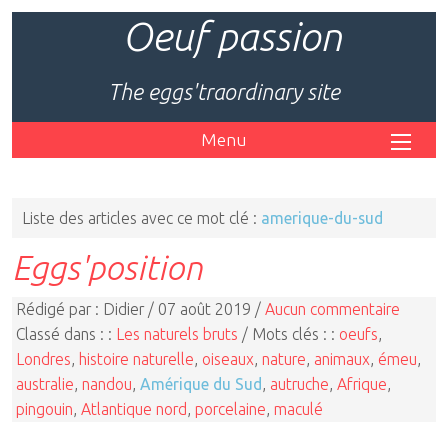
Oeuf passion
The eggs'traordinary site
Menu
Liste des articles avec ce mot clé :
amerique-du-sud
Eggs'position
Rédigé par : Didier / 07 août 2019 /
Aucun commentaire
Classé dans : :
Les naturels bruts
/ Mots clés : :
oeufs
,
Londres
,
histoire naturelle
,
oiseaux
,
nature
,
animaux
,
émeu
,
australie
,
nandou
,
Amérique du Sud
,
autruche
,
Afrique
,
pingouin
,
Atlantique nord
,
porcelaine
,
maculé