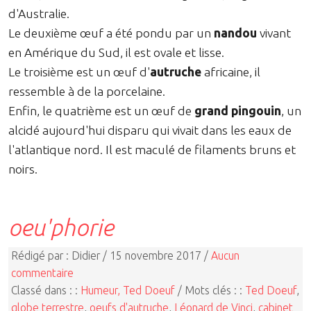
d'Australie.
Le deuxième œuf a été pondu par un
nandou
vivant
en Amérique du Sud, il est ovale et lisse.
Le troisième est un œuf d'
autruche
africaine, il
ressemble à de la porcelaine.
Enfin, le quatrième est un œuf de
grand pingouin
, un
alcidé aujourd'hui disparu qui vivait dans les eaux de
l'atlantique nord. Il est maculé de filaments bruns et
noirs.
oeu'phorie
Rédigé par : Didier / 15 novembre 2017 /
Aucun
commentaire
Classé dans : :
Humeur, Ted Doeuf
/ Mots clés : :
Ted Doeuf
,
globe terrestre
,
oeufs d'autruche
,
Léonard de Vinci
,
cabinet