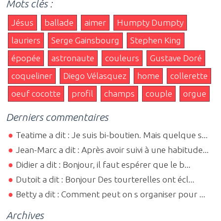
Mots clés :
Jésus
ballade
aimer
Humpty Dumpty
lauriers
Serge Gainsbourg
Stephen King
épopée
astronaute
couleurs
Gustave Doré
coqueliner
Diego Vélasquez
home
collerette
oeuf cocotte
profil
champs
couple
orgue
Derniers commentaires
Teatime a dit : Je suis bi-boutien. Mais quelque s...
Jean-Marc a dit : Après avoir suivi à une habitude...
Didier a dit : Bonjour, il faut espérer que le b...
Dutoit a dit : Bonjour Des tourterelles ont écl...
Betty a dit : Comment peut on s organiser pour ...
Archives