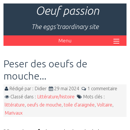
Oeuf passion
The eggs'traordinary site
Menu
Peser des oeufs de
mouche...
Rédigé par : Didier
29 mai 2024
1 commentaire
Classé dans :
Littérature/histoire
Mots clés :
littérature
,
oeufs de mouche
,
toile d'araignée
,
Voltaire
,
Marivaux