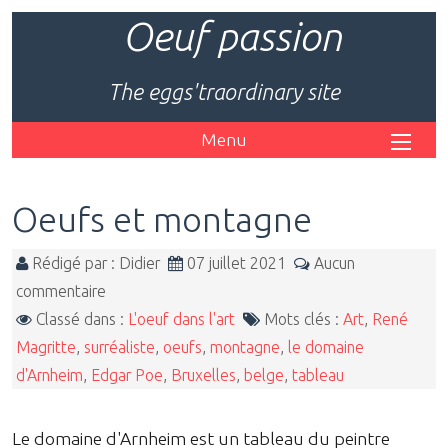
Oeuf passion
The eggs'traordinary site
Menu
Oeufs et montagne
Rédigé par : Didier
07 juillet 2021
Aucun
commentaire
Classé dans :
L'oeuf dans l'art
Mots clés :
Art
,
René
Magritte
,
surréaliste
,
oeufs
,
montagne
,
le domaine
d'Arnheim
,
Edgar Poe
,
Bruxelles
,
belge
,
tableau
Le domaine d'Arnheim est un tableau du peintre