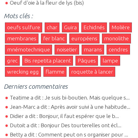
Oeuf d'oie à la fleur de lys (bis)
Mots clés :
oeufs sulfure
char
Guira
Echidnés
Molière
membranes
fer blanc
européens
monolithe
mnémotechnique
noisetier
marans
cendres
grec
Bis repetita placent
Pâques
lampe
wrecking egg
flamme
roquette à lancer
Derniers commentaires
Teatime a dit : Je suis bi-boutien. Mais quelque s...
Jean-Marc a dit : Après avoir suivi à une habitude...
Didier a dit : Bonjour, il faut espérer que le b...
Dutoit a dit : Bonjour Des tourterelles ont écl...
Betty a dit : Comment peut on s organiser pour ...