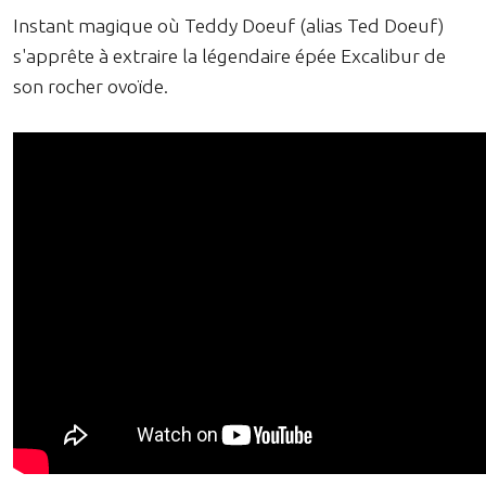
Instant magique où Teddy Doeuf (alias Ted Doeuf)
s'apprête à extraire la légendaire épée Excalibur de
son rocher ovoïde.