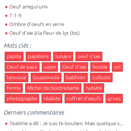
Oeuf amigurumi
7-1-9
Ombre d'oeufs en verre
Oeuf d'oie à la fleur de lys (bis)
Mots clés :
pépite
papillons
lunaire
oeuf d'oie
Oeuf de pack
sapin
Oeuf d'oie
hostile
vol
larousse
Quasimodo
batifoler
culbuto
ferme
Michel de Nostredame
nativité
photographe
réaliste
coffret d'oeufs
grues
Derniers commentaires
Teatime a dit : Je suis bi-boutien. Mais quelque s...