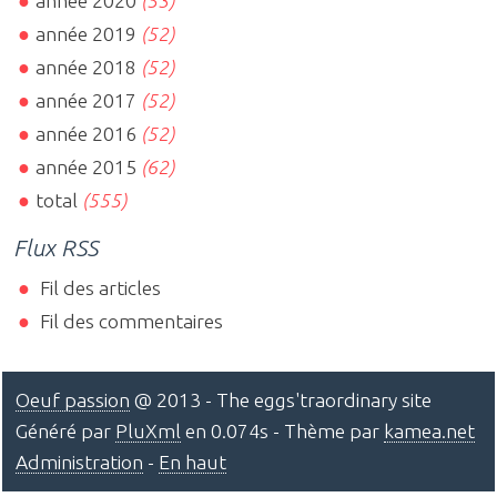
année 2020
(53)
année 2019
(52)
année 2018
(52)
année 2017
(52)
année 2016
(52)
année 2015
(62)
total
(555)
Flux RSS
Fil des articles
Fil des commentaires
Oeuf passion
@ 2013 - The eggs'traordinary site
Généré par
PluXml
en 0.074s - Thème par
kamea.net
Administration
-
En haut