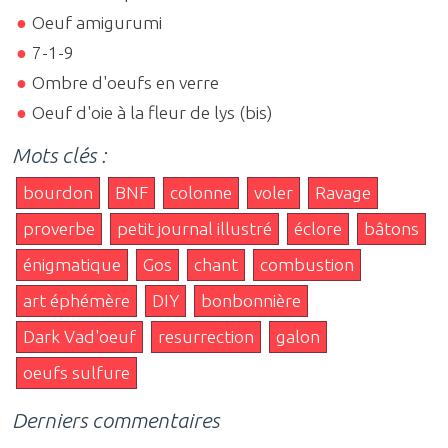
Oeuf amigurumi
7-1-9
Ombre d'oeufs en verre
Oeuf d'oie à la fleur de lys (bis)
Mots clés :
bourdon
BNF
colonne
voler
Ravage
proverbe
petit journal illustré
éclore
bâtons
énigmatique
Gos
chant
combustion
art éphémère
DIY
bonbonnière
Dark Vad'oeuf
resurrection
galon
oeufs sulfure
Derniers commentaires