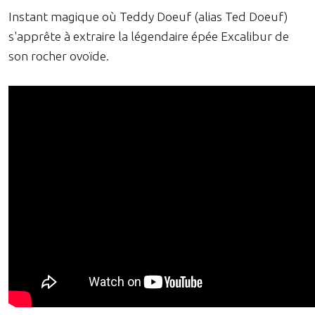
Instant magique où Teddy Doeuf (alias Ted Doeuf)
s'apprête à extraire la légendaire épée Excalibur de
son rocher ovoïde.