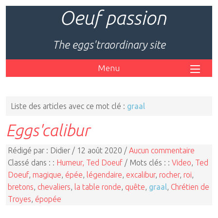
Oeuf passion
The eggs'traordinary site
Menu
Liste des articles avec ce mot clé :
graal
Eggs'calibur
Rédigé par : Didier / 12 août 2020 /
Aucun commentaire
Classé dans : :
Humeur, Ted Doeuf
/ Mots clés : :
Video
,
Ted
Doeuf
,
magique
,
épée
,
légendaire
,
excalibur
,
rocher
,
roi
,
bretons
,
chevaliers
,
la table ronde
,
quête
,
graal
,
Chrétien de
Troyes
,
épopée