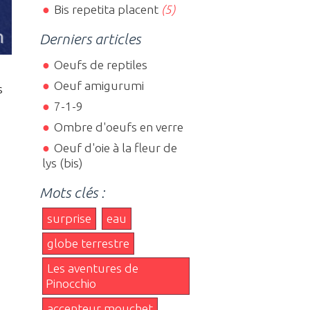
Bis repetita placent
(5)
Derniers articles
Oeufs de reptiles
Oeuf amigurumi
s
7-1-9
Ombre d'oeufs en verre
Oeuf d'oie à la fleur de
lys (bis)
Mots clés :
surprise
eau
globe terrestre
Les aventures de
Pinocchio
accenteur mouchet