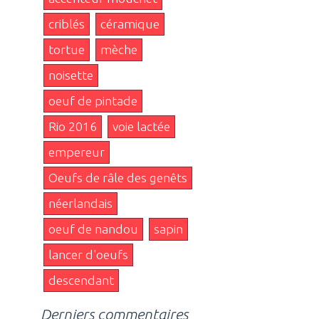
criblés
céramique
tortue
mèche
noisette
oeuf de pintade
Rio 2016
voie lactée
empereur
Oeufs de râle des genêts
néerlandais
oeuf de nandou
sapin
lancer d'oeufs
descendant
Derniers commentaires