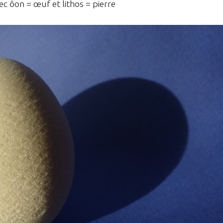
ec ôon = œuf et lithos = pierre