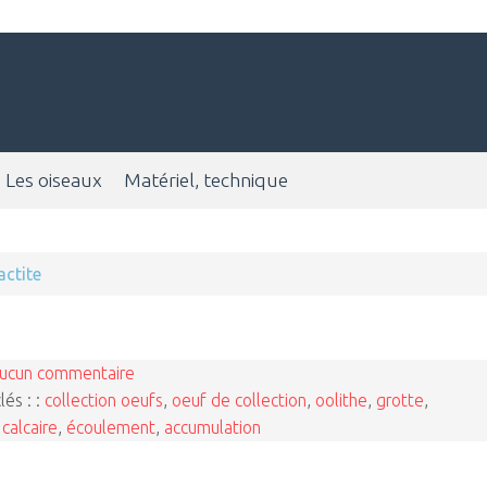
Les oiseaux
Matériel, technique
actite
ucun commentaire
lés : :
collection oeufs
,
oeuf de collection
,
oolithe
,
grotte
,
,
calcaire
,
écoulement
,
accumulation