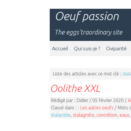
Oeuf passion
The eggs'traordinary site
Accueil
Qui suis-je ?
Oviparité
Liste des articles avec ce mot clé :
stal
Oolithe XXL
Rédigé par : Didier / 05 février 2020 /
A
Classé dans : :
Les autres oeufs
/ Mots c
stalactite
,
stalagmite
,
concrétion
,
eaux