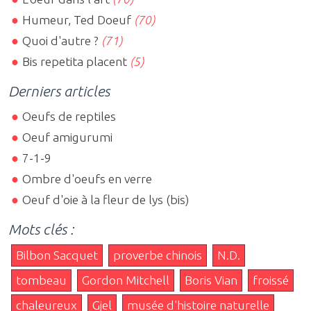
Humeur, Ted Doeuf
(70)
Quoi d'autre ?
(71)
Bis repetita placent
(5)
Derniers articles
Oeufs de reptiles
Oeuf amigurumi
7-1-9
Ombre d'oeufs en verre
Oeuf d'oie à la fleur de lys (bis)
Mots clés :
Bilbon Sacquet
proverbe chinois
N.D.
tombeau
Gordon Mitchell
Boris Vian
froissé
chaleureux
Gjel
musée d'histoire naturelle