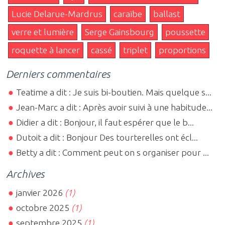
Lucie Delarue-Mardrus
caraïbe
ballast
verre et lumière
Serge Gainsbourg
poussette
roquette à lancer
cassé
triplet
proportions
Derniers commentaires
Teatime a dit : Je suis bi-boutien. Mais quelque s...
Jean-Marc a dit : Après avoir suivi à une habitude...
Didier a dit : Bonjour, il faut espérer que le b...
Dutoit a dit : Bonjour Des tourterelles ont écl...
Betty a dit : Comment peut on s organiser pour ...
Archives
janvier 2026
(1)
octobre 2025
(1)
septembre 2025
(1)