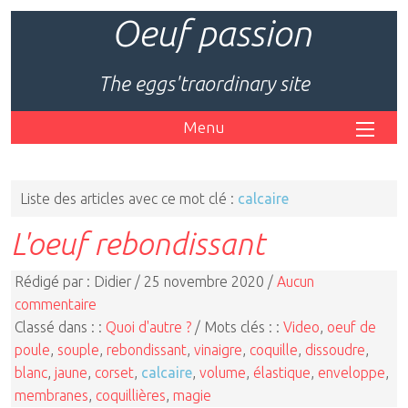
Oeuf passion
The eggs'traordinary site
Menu
Liste des articles avec ce mot clé :
calcaire
L'oeuf rebondissant
Rédigé par : Didier / 25 novembre 2020 /
Aucun
commentaire
Classé dans : :
Quoi d'autre ?
/ Mots clés : :
Video
,
oeuf de
poule
,
souple
,
rebondissant
,
vinaigre
,
coquille
,
dissoudre
,
blanc
,
jaune
,
corset
,
calcaire
,
volume
,
élastique
,
enveloppe
,
membranes
,
coquillières
,
magie