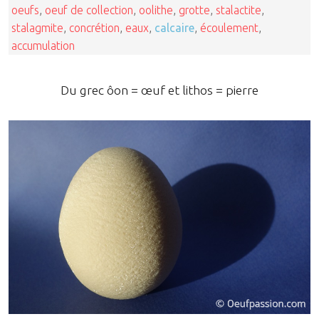
oeufs
,
oeuf de collection
,
oolithe
,
grotte
,
stalactite
,
stalagmite
,
concrétion
,
eaux
,
calcaire
,
écoulement
,
accumulation
Du grec ôon = œuf et lithos = pierre