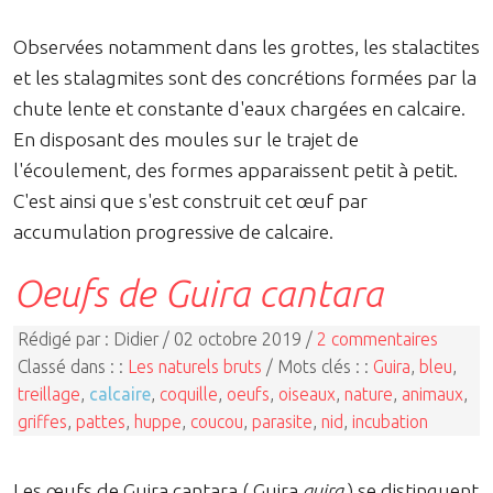
Observées notamment dans les grottes, les stalactites
et les stalagmites sont des concrétions formées par la
chute lente et constante d'eaux chargées en calcaire.
En disposant des moules sur le trajet de
l'écoulement, des formes apparaissent petit à petit.
C'est ainsi que s'est construit cet œuf par
accumulation progressive de calcaire.
Oeufs de Guira cantara
Rédigé par : Didier / 02 octobre 2019 /
2 commentaires
Classé dans : :
Les naturels bruts
/ Mots clés : :
Guira
,
bleu
,
treillage
,
calcaire
,
coquille
,
oeufs
,
oiseaux
,
nature
,
animaux
,
griffes
,
pattes
,
huppe
,
coucou
,
parasite
,
nid
,
incubation
Les œufs de Guira cantara ( Guira
guira
) se distinguent