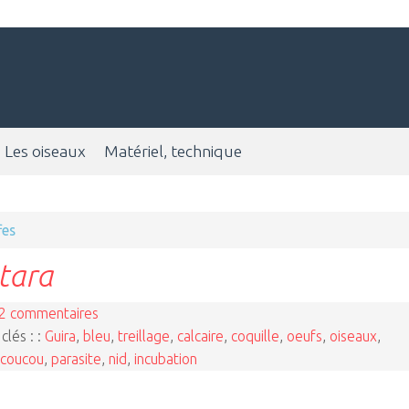
Les oiseaux
Matériel, technique
fes
tara
2 commentaires
clés : :
Guira
,
bleu
,
treillage
,
calcaire
,
coquille
,
oeufs
,
oiseaux
,
coucou
,
parasite
,
nid
,
incubation