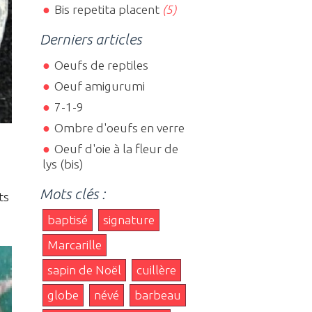
Bis repetita placent
(5)
Derniers articles
Oeufs de reptiles
Oeuf amigurumi
7-1-9
Ombre d'oeufs en verre
Oeuf d'oie à la fleur de
lys (bis)
Mots clés :
ts
baptisé
signature
Marcarille
sapin de Noël
cuillère
globe
névé
barbeau