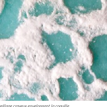
reillage crayeux enveloppant la coquille