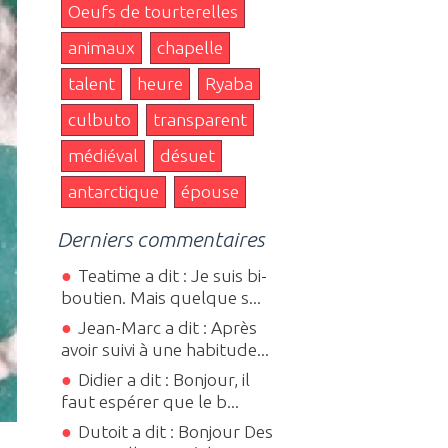
Oeufs de tourterelles
animaux
chapelle
talent
heure
Ryaba
culbuto
transparent
médiéval
désuet
antarctique
épouse
Derniers commentaires
Teatime a dit : Je suis bi-
boutien. Mais quelque s...
Jean-Marc a dit : Après
avoir suivi à une habitude...
Didier a dit : Bonjour, il
faut espérer que le b...
Dutoit a dit : Bonjour Des