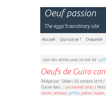
Oeuf passion
The eggs'traordinary site
Accueil
Qui suis-je ?
Oviparité
Liste des articles avec ce mot clé :
grif
Oeufs de Guira can
Rédigé par : Didier / 02 octobre 2019 /
Classé dans : :
Les naturels bruts
/ Mots 
nature
,
animaux
,
griffes
,
pattes
,
huppe
,