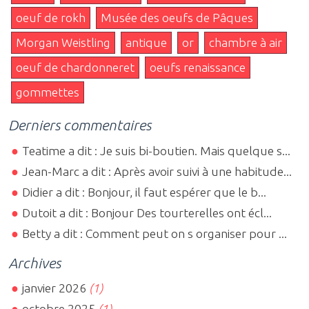
oeuf de rokh
Musée des oeufs de Pâques
Morgan Weistling
antique
or
chambre à air
oeuf de chardonneret
oeufs renaissance
gommettes
Derniers commentaires
Teatime a dit : Je suis bi-boutien. Mais quelque s...
Jean-Marc a dit : Après avoir suivi à une habitude...
Didier a dit : Bonjour, il faut espérer que le b...
Dutoit a dit : Bonjour Des tourterelles ont écl...
Betty a dit : Comment peut on s organiser pour ...
Archives
janvier 2026
(1)
octobre 2025
(1)