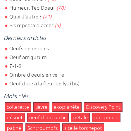
Humeur, Ted Doeuf
(70)
Quoi d'autre ?
(71)
Bis repetita placent
(5)
Derniers articles
Oeufs de reptiles
Oeuf amigurumi
7-1-9
Ombre d'oeufs en verre
Oeuf d'oie à la fleur de lys (bis)
Mots clés :
collerette
lièvre
exoplanète
Discovery Point
désuet
oeuf d'autruche
pétale
pot-pourri
patiné
Schtroumpfs
sitelle torchepot