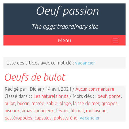
Oeuf passion
The eggs'traordinary site
Menu
Liste des articles avec ce mot clé :
vacancier
Oeufs de bulot
Rédigé par : Didier / 14 avril 2021 /
Aucun commentaire
Classé dans : :
Les naturels bruts
/ Mots clés : :
oeuf
,
ponte
,
bulot
,
buccin
,
marée
,
sable
,
plage
,
laisse de mer
,
grappes
,
oiseaux
,
amas spongieux
,
février
,
littoral
,
mollusque
,
gastéropodes
,
capsules
,
polystyrène
,
vacancier