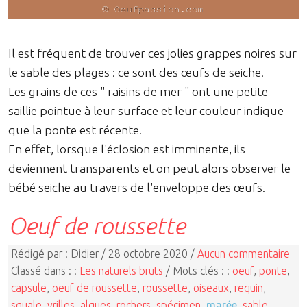
Il est fréquent de trouver ces jolies grappes noires sur
le sable des plages : ce sont des œufs de seiche.
Les grains de ces " raisins de mer " ont une petite
saillie pointue à leur surface et leur couleur indique
que la ponte est récente.
En effet, lorsque l'éclosion est imminente, ils
deviennent transparents et on peut alors observer le
bébé seiche au travers de l'enveloppe des œufs.
Oeuf de roussette
Rédigé par : Didier / 28 octobre 2020 /
Aucun commentaire
Classé dans : :
Les naturels bruts
/ Mots clés : :
oeuf
,
ponte
,
capsule
,
oeuf de roussette
,
roussette
,
oiseaux
,
requin
,
squale
,
vrilles
,
algues
,
rochers
,
spécimen
,
marée
,
sable
,