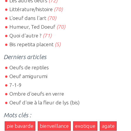
Les autres oeufs
(72)
Littérature/histoire
(70)
L'oeuf dans l'art
(70)
Humeur, Ted Doeuf
(70)
Quoi d'autre ?
(71)
Bis repetita placent
(5)
Derniers articles
Oeufs de reptiles
Oeuf amigurumi
7-1-9
Ombre d'oeufs en verre
Oeuf d'oie à la fleur de lys (bis)
Mots clés :
pie bavarde
bienveillance
exotique
agate