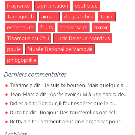
fragrance
pigmentation
oeuf bleu
Tamagotchi
aimant
doigts lobés
italien
osterbaum
fruits
anniversaire
miroir
Tinamous du Chili
Lucie Delarue-Mardrus
poule
Musée National de Varsovie
phlogophilie
Derniers commentaires
Teatime a dit : Je suis bi-boutien. Mais quelque s...
Jean-Marc a dit : Après avoir suivi à une habitude...
Didier a dit : Bonjour, il faut espérer que le b...
Dutoit a dit : Bonjour Des tourterelles ont écl...
Betty a dit : Comment peut on s organiser pour ...
Archives