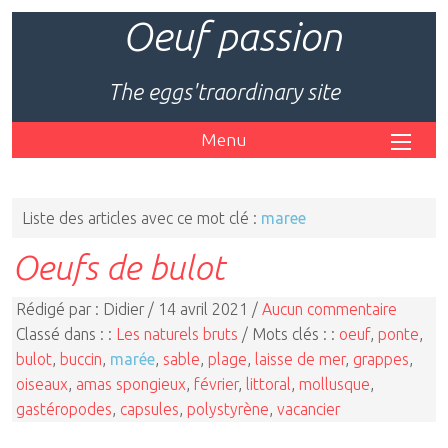
Oeuf passion
The eggs'traordinary site
Menu
Liste des articles avec ce mot clé :
maree
Oeufs de bulot
Rédigé par : Didier / 14 avril 2021 /
Aucun commentaire
Classé dans : :
Les naturels bruts
/ Mots clés : :
oeuf
,
ponte
,
bulot
,
buccin
,
marée
,
sable
,
plage
,
laisse de mer
,
grappes
,
oiseaux
,
amas spongieux
,
février
,
littoral
,
mollusque
,
gastéropodes
,
capsules
,
polystyrène
,
vacancier