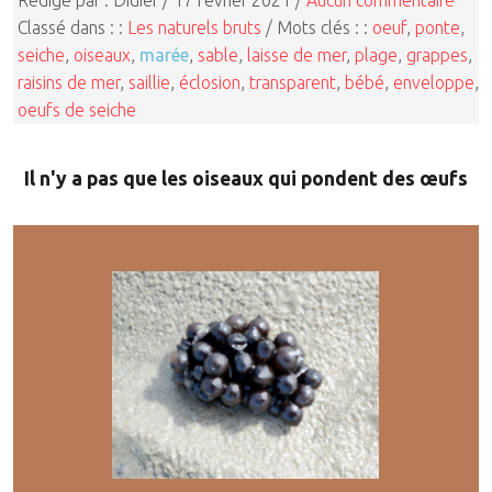
Classé dans : :
Les naturels bruts
/ Mots clés : :
oeuf
,
ponte
,
seiche
,
oiseaux
,
marée
,
sable
,
laisse de mer
,
plage
,
grappes
,
raisins de mer
,
saillie
,
éclosion
,
transparent
,
bébé
,
enveloppe
,
oeufs de seiche
Il n'y a pas que les oiseaux qui pondent des œufs