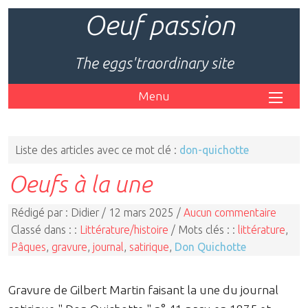
Oeuf passion
The eggs'traordinary site
Menu
Liste des articles avec ce mot clé :
don-quichotte
Oeufs à la une
Rédigé par : Didier / 12 mars 2025 /
Aucun commentaire
Classé dans : :
Littérature/histoire
/ Mots clés : :
littérature
,
Pâques
,
gravure
,
journal
,
satirique
,
Don Quichotte
Gravure de Gilbert Martin faisant la une du journal