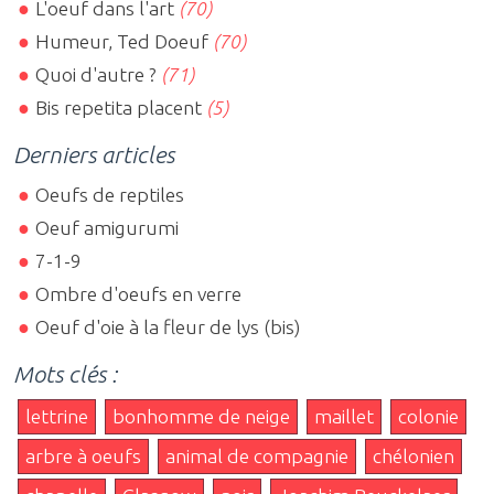
L'oeuf dans l'art
(70)
Humeur, Ted Doeuf
(70)
Quoi d'autre ?
(71)
Bis repetita placent
(5)
Derniers articles
Oeufs de reptiles
Oeuf amigurumi
7-1-9
Ombre d'oeufs en verre
Oeuf d'oie à la fleur de lys (bis)
Mots clés :
lettrine
bonhomme de neige
maillet
colonie
arbre à oeufs
animal de compagnie
chélonien