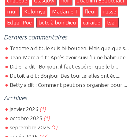
chapelle
Glasgow
noir
Joachim Beuckelaer
mur
Kolomya
Madame T
fleur
russe
Edgar Poe
bête à bon Dieu
caraïbe
tsar
Derniers commentaires
Teatime a dit : Je suis bi-boutien. Mais quelque s...
Jean-Marc a dit : Après avoir suivi à une habitude...
Didier a dit : Bonjour, il faut espérer que le b...
Dutoit a dit : Bonjour Des tourterelles ont écl...
Betty a dit : Comment peut on s organiser pour ...
Archives
janvier 2026
(1)
octobre 2025
(1)
septembre 2025
(1)
année 2025
(23)