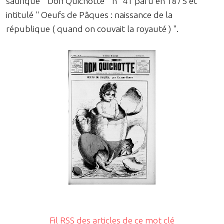
satirique " Don Quichotte " n° 41 paru en 1875 et
intitulé " Oeufs de Pâques : naissance de la
république ( quand on couvait la royauté ) ".
Fil RSS des articles de ce mot clé