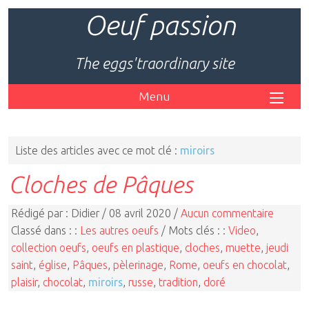
Oeuf passion
The eggs'traordinary site
Menu
Liste des articles avec ce mot clé :
miroirs
Cloches de Pâques
Rédigé par : Didier / 08 avril 2020 /
Aucun commentaire
Classé dans : :
Les autres oeufs
/ Mots clés : :
Video
,
collection oeufs
,
oeufs en plastique
,
cloches
,
muette
,
jeudi
saint
,
église
,
Pâques
,
pèlerinage
,
Rome
,
oeufs en chocolat
,
plaisir
,
chocolat
,
miroirs
,
russe
,
tradition
,
doré