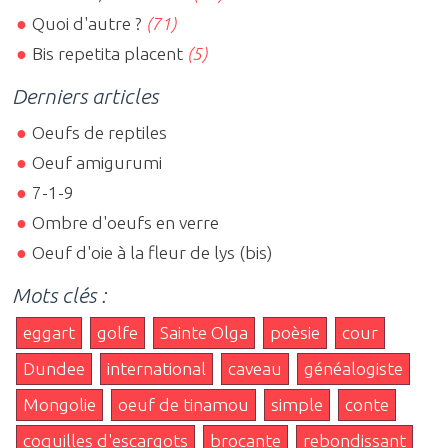
Quoi d'autre ?
(71)
Bis repetita placent
(5)
Derniers articles
Oeufs de reptiles
Oeuf amigurumi
7-1-9
Ombre d'oeufs en verre
Oeuf d'oie à la fleur de lys (bis)
Mots clés :
eggart
golfe
Sainte Olga
poèsie
cour
Dundee
international
caveau
généalogiste
Mongolie
oeuf de tinamou
simple
conte
coquilles d'escargots
brocante
rebondissant