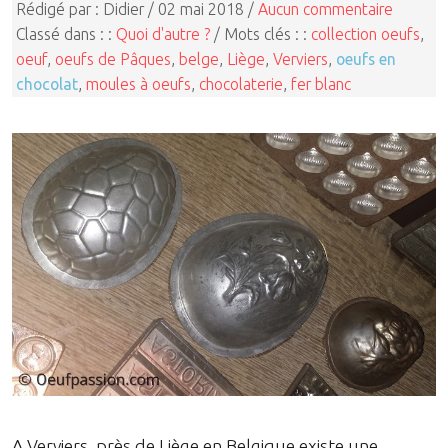
Rédigé par : Didier / 02 mai 2018 /
Aucun commentaire
Classé dans : :
Quoi d'autre ?
/ Mots clés : :
collection oeufs
,
oeuf
,
oeufs de Pâques
,
belge
,
Liège
,
Verviers
,
oeufs en
chocolat
,
moules à oeufs
,
chocolaterie
,
fer blanc
A Verviers, près de Liège en Belgique existe une