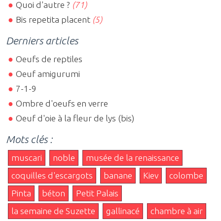
Quoi d'autre ?
(71)
Bis repetita placent
(5)
Derniers articles
Oeufs de reptiles
Oeuf amigurumi
7-1-9
Ombre d'oeufs en verre
Oeuf d'oie à la fleur de lys (bis)
Mots clés :
muscari
noble
musée de la renaissance
coquilles d'escargots
banane
Kiev
colombe
Pinta
béton
Petit Palais
la semaine de Suzette
gallinacé
chambre à air