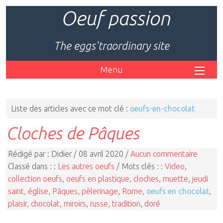
Oeuf passion
The eggs'traordinary site
Menu
Liste des articles avec ce mot clé :
oeufs-en-chocolat
Cloches de Pâques
Rédigé par : Didier / 08 avril 2020 /
Aucun commentaire
Classé dans : :
Les autres oeufs
/ Mots clés : :
Video
,
collection oeufs
,
oeufs en plastique
,
cloches
,
muette
,
jeudi
saint
,
église
,
Pâques
,
pèlerinage
,
Rome
,
oeufs en chocolat
,
plaisir
,
chocolat
,
miroirs
,
russe
,
tradition
,
doré