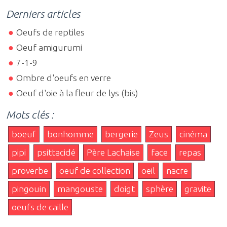
Derniers articles
Oeufs de reptiles
Oeuf amigurumi
7-1-9
Ombre d'oeufs en verre
Oeuf d'oie à la fleur de lys (bis)
Mots clés :
boeuf
bonhomme
bergerie
Zeus
cinéma
pipi
psittacidé
Père Lachaise
face
repas
proverbe
oeuf de collection
oeil
nacre
pingouin
mangouste
doigt
sphère
gravite
oeufs de caille