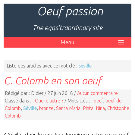
Oeuf passion
The eggs'traordinary site
Menu
Liste des articles avec ce mot clé :
seville
C. Colomb en son oeuf
Rédigé par : Didier / 27 juin 2018 /
Aucun commentaire
Classé dans : :
Quoi d'autre ?
/ Mots clés : :
oeuf
,
oeuf de
Colomb
,
Séville
,
bronze
,
Santa Maria
,
Pinta
,
Nina
,
Christophe
Colomb
A Séville, dans le parc San Jeronimo se dresse un œuf