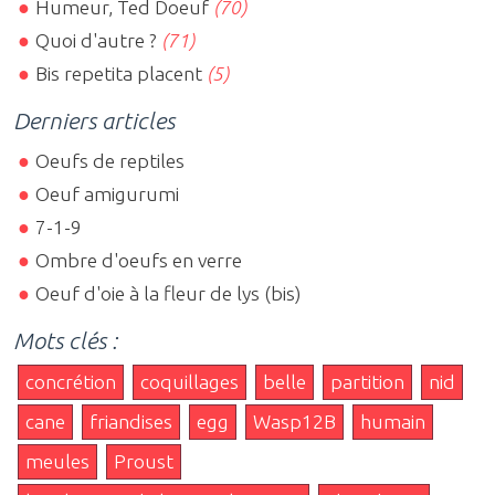
Humeur, Ted Doeuf
(70)
Quoi d'autre ?
(71)
Bis repetita placent
(5)
Derniers articles
Oeufs de reptiles
Oeuf amigurumi
7-1-9
Ombre d'oeufs en verre
Oeuf d'oie à la fleur de lys (bis)
Mots clés :
concrétion
coquillages
belle
partition
nid
cane
friandises
egg
Wasp12B
humain
meules
Proust