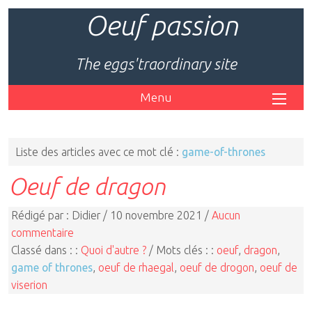
Oeuf passion
The eggs'traordinary site
Menu
Liste des articles avec ce mot clé :
game-of-thrones
Oeuf de dragon
Rédigé par : Didier / 10 novembre 2021 /
Aucun
commentaire
Classé dans : :
Quoi d'autre ?
/ Mots clés : :
oeuf
,
dragon
,
game of thrones
,
oeuf de rhaegal
,
oeuf de drogon
,
oeuf de
viserion