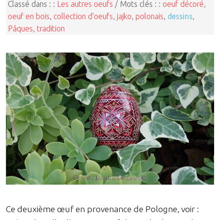
Classé dans : :
Les autres oeufs
/ Mots clés : :
oeuf décoré
,
oeuf en bois
,
collection d'oeufs
,
jajko
,
polonais
,
dessins
,
Pâques
,
tradition
Ce deuxième œuf en provenance de Pologne, voir :