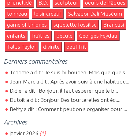
prunellidé
B.D.
sculpteur
oeufs de Pâques
tonneau
loisir créatif
Salvador Dali Muséum
game of thrones
squelette fossilisé
Brancusi
enfants
huîtres
pécule
Georges Feydau
Talus Taylor
divinité
oeuf frit
Derniers commentaires
Teatime a dit : Je suis bi-boutien. Mais quelque s...
Jean-Marc a dit : Après avoir suivi à une habitude...
Didier a dit : Bonjour, il faut espérer que le b...
Dutoit a dit : Bonjour Des tourterelles ont écl...
Betty a dit : Comment peut on s organiser pour ...
Archives
janvier 2026
(1)