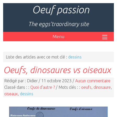
Oeuf passion
The eggs'traordinary site
Menu
Liste des articles avec ce mot clé :
dessins
Oeufs, dinosaures vs oiseaux
Rédigé par : Didier / 11 octobre 2023 /
Aucun commentaire
Classé dans : :
Quoi d'autre ?
/ Mots clés : :
oeufs
,
dinosaure
,
oiseaux
,
dessins