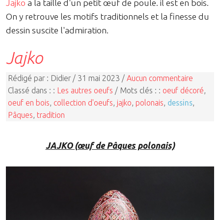
Jajko
a la taille d'un petit œuf de poule. il est en bois.
On y retrouve les motifs traditionnels et la finesse du
dessin suscite l'admiration.
Jajko
Rédigé par : Didier / 31 mai 2023 /
Aucun commentaire
Classé dans : :
Les autres oeufs
/ Mots clés : :
oeuf décoré
,
oeuf en bois
,
collection d'oeufs
,
jajko
,
polonais
,
dessins
,
Pâques
,
tradition
JAJKO (œuf de Pâques polonais)