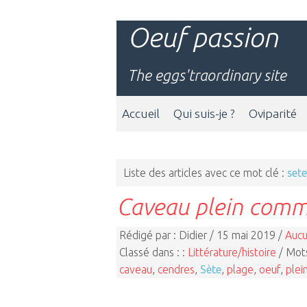
Oeuf passion
The eggs'traordinary site
Accueil
Qui suis-je ?
Oviparité
Liste des articles avec ce mot clé :
sete
Caveau plein comm
Rédigé par : Didier / 15 mai 2019 /
Aucu
Classé dans : :
Littérature/histoire
/ Mots
caveau
,
cendres
,
Sète
,
plage
,
oeuf
,
plei