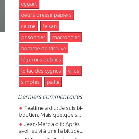
eggart
oeufs presse papiers
calme
faisan
prisonnier
marronnier
homme de Vitruve
légumes oubliés
le lac des cygnes
virus
simples
paille
Derniers commentaires
Teatime a dit : Je suis bi-
boutien. Mais quelque s...
Jean-Marc a dit : Après
avoir suivi à une habitude...