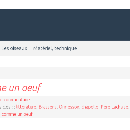
Les oiseaux
Matériel, technique
e un oeuf
n commentaire
 clés : :
littérature
,
Brassens
,
Ormesson
,
chapelle
,
Père Lachaise
,
n comme un oeuf