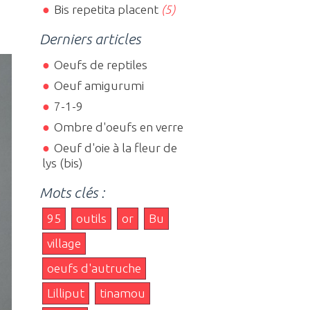
Bis repetita placent
(5)
Derniers articles
Oeufs de reptiles
Oeuf amigurumi
7-1-9
Ombre d'oeufs en verre
Oeuf d'oie à la fleur de
lys (bis)
Mots clés :
95
outils
or
Bu
village
oeufs d'autruche
Lilliput
tinamou